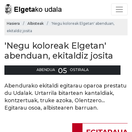
Hasiera
Albisteak
'Negu koloreak Elgetan' abenduan,
ekitaldiz josita
'Negu koloreak Elgetan'
abenduan, ekitaldiz josita
05
ABENDUA
OSTIRALA
Abendurako ekitaldi egitarau oparoa prestatu
du Udalak. Urtarrila bitartean kantaldiak,
kontzertuak, truke azoka, Olentzero...
Egitarau osoa, albistearen barruan.