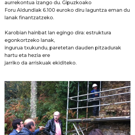
aurrekontua izango du. Gipuzkoako
Foru Aldundiak 6.100 euroko diru laguntza eman du
lanak finantzatzeko.
Karobian hainbat lan egingo dira: estruktura
egonkortzeko lanak,
ingurua txukundu, paretetan dauden pitzadurak
hartu eta hezia ere
jarriko da arriskuak ekiditeko.