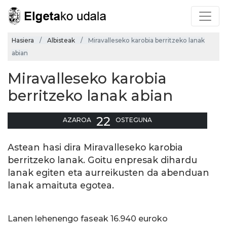
Hasiera
Albisteak
Miravalleseko karobia berritzeko lanak
abian
Miravalleseko karobia
berritzeko lanak abian
22
AZAROA
OSTEGUNA
Astean hasi dira Miravalleseko karobia
berritzeko lanak. Goitu enpresak dihardu
lanak egiten eta aurreikusten da abenduan
lanak amaituta egotea.
Lanen lehenengo faseak 16.940 euroko