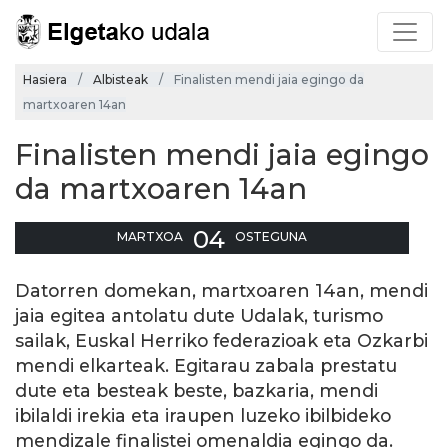
Hasiera
Albisteak
Finalisten mendi jaia egingo da
martxoaren 14an
Finalisten mendi jaia egingo
da martxoaren 14an
04
MARTXOA
OSTEGUNA
Datorren domekan, martxoaren 14an, mendi
jaia egitea antolatu dute Udalak, turismo
sailak, Euskal Herriko federazioak eta Ozkarbi
mendi elkarteak. Egitarau zabala prestatu
dute eta besteak beste, bazkaria, mendi
ibilaldi irekia eta iraupen luzeko ibilbideko
mendizale finalistei omenaldia egingo da.