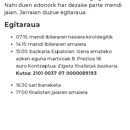
Nahi duen edonork har dezake parte mendi
jaian. Jarraian duzue egitaraua:
Egitaraua
07:15: mendi ibileraren hasiera kiroldegitik
14:15: mendi ibileraren amaiera
15:00: bazkaria Espaloian. Izena emateko
azken eguna martxoak 8. Prezioa 18
euro.Kontzeptua:
Elgeta finalistak bazkaria.
Kutxa: 2101 0037 07 0000089193
16:30 sari banaketa
17:00 finalisten jaiaren amaiera