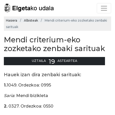
Hasiera
Albisteak
Mendi criterium-eko zozketako zenbaki
sarituak
Mendi criterium-eko
zozketako zenbaki sarituak
19
UZTAILA
ASTEARTEA
Hauek izan dira zenbaki sarituak:
1.
1049. Ordezkoa: 0995
Saria
: Mendi bizikleta
2.
0327. Ordezkoa: 0550