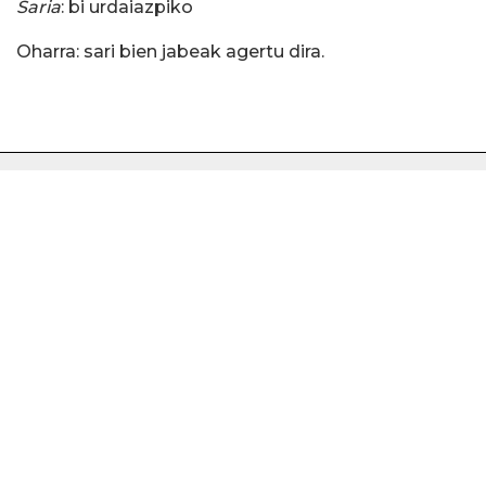
Saria
: bi urdaiazpiko
Oharra: sari bien jabeak agertu dira.