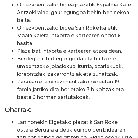
Oinezkoentzako bidea plazatik Espaloia Kafe
Antzokiraino, gaur egungoa behin-behinekoa
baita.
Oinezkoentzako bidea San Roke kaletik
Maala kalera Intxorta elkartearen ondotik
hasita.
Plaza bat Intxorta elkartearen atzealdean.
Berdegune bat egongo da eta baita ere
umeentzako jolaslekua, iturria, ezarlekuak,
loreontziak, zakarrontziak eta zuhaitzak.
Parkean eta oinezkoentzako bideetan 19
farola jarriko dira, horietako 3 bikoitzak eta
beste 3 horman sartutakoak.
Oharrak:
Lan honekin Elgetako plazatik San Roke
ostera Bergara aldetik egingo den bidearen
zati bat eginda gelditzen da. Bidea osorik urte