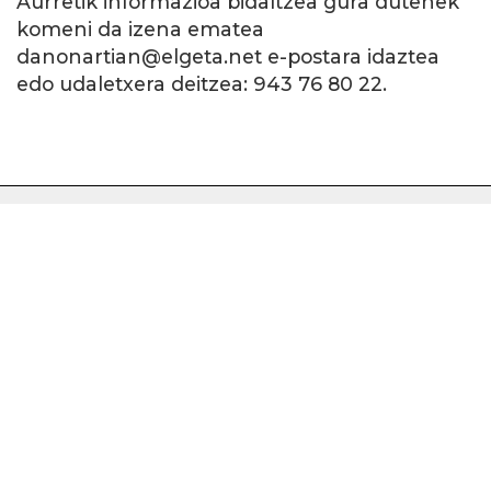
Aurretik informazioa bidaltzea gura dutenek
komeni da izena ematea
danonartian@elgeta.net e-postara idaztea
edo udaletxera deitzea: 943 76 80 22.