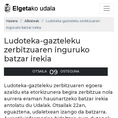
Hasiera
Albisteak
Ludoteka-gazteleku zerbitzuaren
inguruko batzar irekia
Ludoteka-gazteleku
zerbitzuaren inguruko
batzar irekia
09
OTSAILA
OSTEGUNA
Ludoteka-gazteleku zerbitzuaren egoera
azaldu eta etorkizunera begira zerbitzua nola
aurrera eraman hausnartzeko batzar irekia
antolatu du Udalak. Otsailak 22an,
eguaztena, udaletxean izango da batzarra.