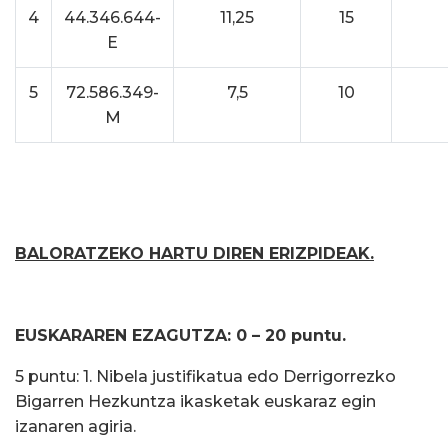
4
44.346.644-
11,25
15
E
5
72.586.349-
7,5
10
M
BALORATZEKO HARTU DIREN ERIZPIDEAK.
EUSKARAREN EZAGUTZA: 0 – 20 puntu.
5 puntu: 1. Nibela justifikatua edo Derrigorrezko
Bigarren Hezkuntza ikasketak euskaraz egin
izanaren agiria.