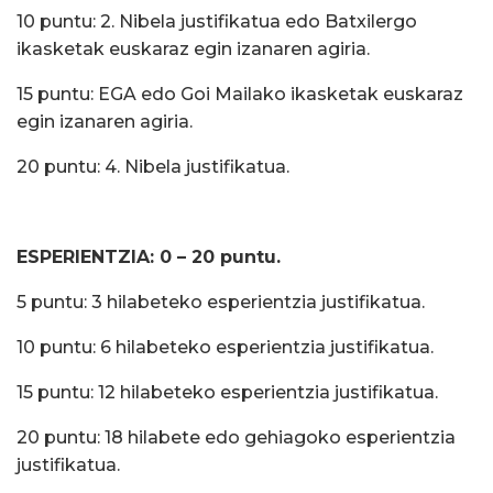
10 puntu: 2. Nibela justifikatua edo Batxilergo
ikasketak euskaraz egin izanaren agiria.
15 puntu: EGA edo Goi Mailako ikasketak euskaraz
egin izanaren agiria.
20 puntu: 4. Nibela justifikatua.
ESPERIENTZIA: 0 – 20 puntu.
5 puntu: 3 hilabeteko esperientzia justifikatua.
10 puntu: 6 hilabeteko esperientzia justifikatua.
15 puntu: 12 hilabeteko esperientzia justifikatua.
20 puntu: 18 hilabete edo gehiagoko esperientzia
justifikatua.