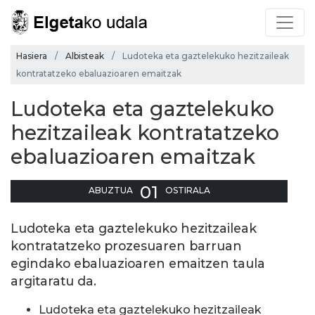
Hasiera
Albisteak
Ludoteka eta gaztelekuko hezitzaileak
kontratatzeko ebaluazioaren emaitzak
Ludoteka eta gaztelekuko
hezitzaileak kontratatzeko
ebaluazioaren emaitzak
01
ABUZTUA
OSTIRALA
Ludoteka eta gaztelekuko hezitzaileak
kontratatzeko prozesuaren barruan
egindako ebaluazioaren emaitzen taula
argitaratu da.
Ludoteka eta gaztelekuko hezitzaileak