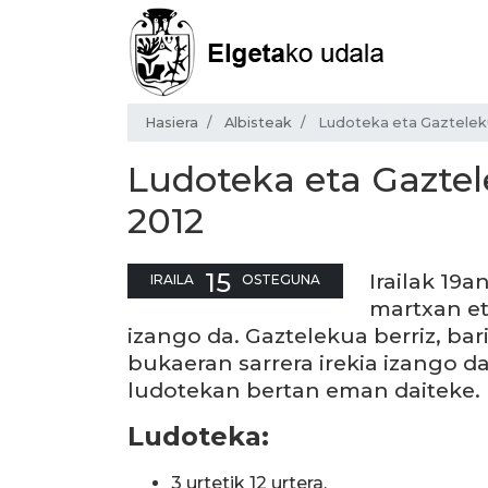
Hasiera
Albisteak
Ludoteka eta Gazteleku
Ludoteka eta Gaztel
2012
15
Irailak 19a
IRAILA
OSTEGUNA
martxan et
izango da. Gaztelekua berriz, bar
bukaeran sarrera irekia izango d
ludotekan bertan eman daiteke.
Ludoteka:
3 urtetik 12 urtera.