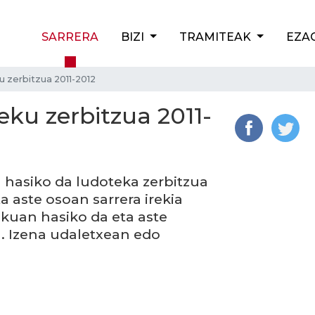
SARRERA
BIZI
TRAMITEAK
EZA
 zerbitzua 2011-2012
eku zerbitzua 2011-
n hasiko da ludoteka zerbitzua
a aste osoan sarrera irekia
ikuan hasiko da eta aste
a. Izena udaletxean edo