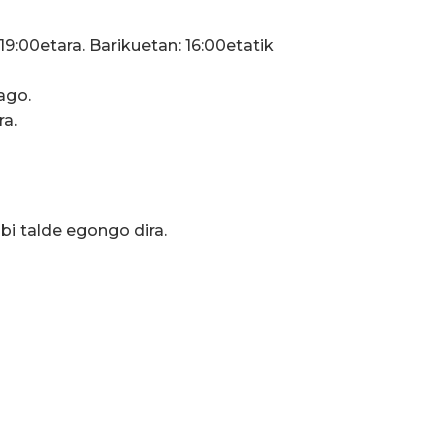
9:00etara. Barikuetan: 16:00etatik
ago.
ra.
 bi talde egongo dira.