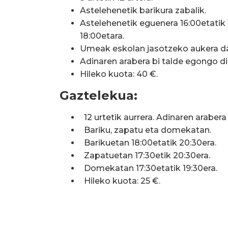
Astelehenetik barikura zabalik.
Astelehenetik eguenera 16:00etatik 1
18:00etara.
Umeak eskolan jasotzeko aukera d
Adinaren arabera bi talde egongo di
Hileko kuota: 40 €.
Gaztelekua:
12 urtetik aurrera. Adinaren arabera
Bariku, zapatu eta domekatan.
Barikuetan 18:00etatik 20:30era.
Zapatuetan 17:30etik 20:30era.
Domekatan 17:30etatik 19:30era.
Hileko kuota: 25 €.