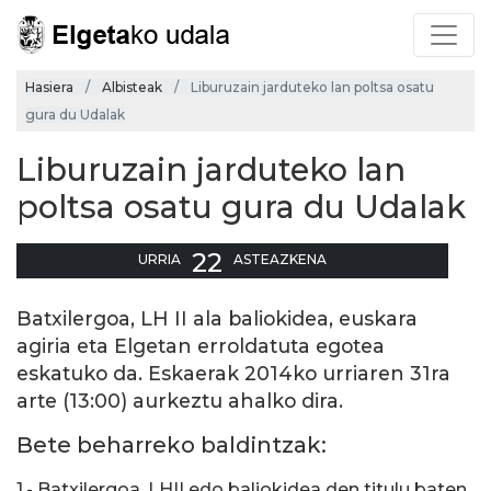
Hasiera
Albisteak
Liburuzain jarduteko lan poltsa osatu
gura du Udalak
Liburuzain jarduteko lan
poltsa osatu gura du Udalak
22
URRIA
ASTEAZKENA
Batxilergoa, LH II ala baliokidea, euskara
agiria eta Elgetan erroldatuta egotea
eskatuko da. Eskaerak 2014ko urriaren 31ra
arte (13:00) aurkeztu ahalko dira.
Bete beharreko baldintzak:
1.- Batxilergoa, LHII edo baliokidea den titulu baten