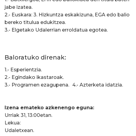
jabe izatea.
2.- Euskara: 3. Hizkuntza eskakizuna, EGA edo balio
bereko titulua edukitzea.
3.- Elgetako Udalerrian erroldatua egotea.
Baloratuko direnak:
1.- Esperientzia.
2.- Egindako ikastaroak.
3.- Programen ezagupena. 4.- Azterketa idatzia.
Izena emateko azkenengo eguna:
Urriak 31, 13:00etan.
Lekua:
Udaletxean.