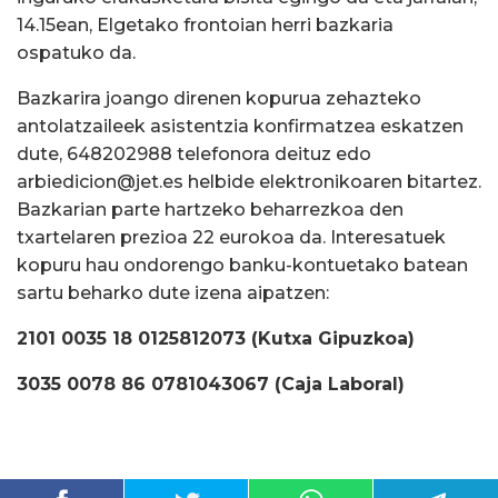
14.15ean, Elgetako frontoian herri bazkaria
ospatuko da.
Bazkarira joango direnen kopurua zehazteko
antolatzaileek asistentzia konfirmatzea eskatzen
dute, 648202988 telefonora deituz edo
arbiedicion@jet.es helbide elektronikoaren bitartez.
Bazkarian parte hartzeko beharrezkoa den
txartelaren prezioa 22 eurokoa da. Interesatuek
kopuru hau ondorengo banku-kontuetako batean
sartu beharko dute izena aipatzen:
2101 0035 18 0125812073 (Kutxa Gipuzkoa)
3035 0078 86 0781043067 (Caja Laboral)