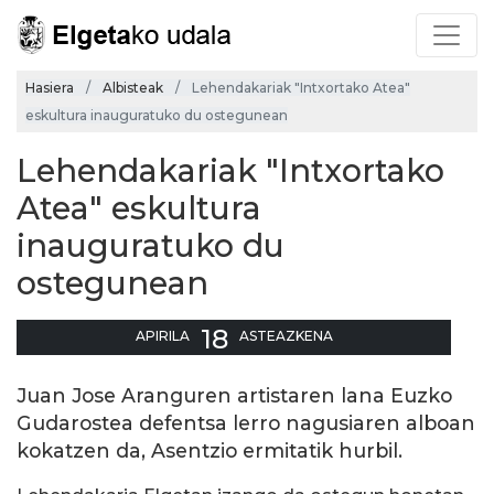
Hasiera
Albisteak
Lehendakariak "Intxortako Atea"
eskultura inauguratuko du ostegunean
Lehendakariak "Intxortako
Atea" eskultura
inauguratuko du
ostegunean
18
APIRILA
ASTEAZKENA
Juan Jose Aranguren artistaren lana Euzko
Gudarostea defentsa lerro nagusiaren alboan
kokatzen da, Asentzio ermitatik hurbil.