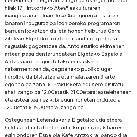
Lehendakaria Elgetan izango da ostegun honetan,
hilak 19, "Intxortako Atea" eskulturaren
inaugurazioan. Juan Jose Aranguren artistaren
lanaren inaugurazioa izen bereko programaren
barruan kokatzen da, eta honen helburua Gerra
Zibilean Elgetako frontean izandako gertaera
nagusiak gogoratzea da. Antolaturiko ekimenen
artean pasa den larunbatean Elgetako Espaloia
Antzokian inauguratutako erakusketa
nabarmentzen da, dagoeneko publiko ugari
hurbildu da bisitatzera eta maiatzaren 3rarte
egongo da zabalik. Erakusketa egunero bisitatu
ahal izango da 12.00etatik 21.00etara; astelehenean
eta asteartean ezik, bi egun horietan ordutegia
12.00etatik 15.00etara izango da.
Ostegunean Lehendakaria Elgetako udaletxera
helduko da eta bertan udal korporazioak harrera
egin ondoren Espaloia Kafe Antzokira joango dira,