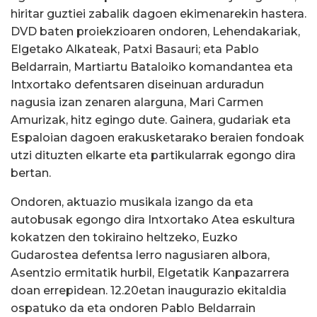
hiritar guztiei zabalik dagoen ekimenarekin hastera.
DVD baten proiekzioaren ondoren, Lehendakariak,
Elgetako Alkateak, Patxi Basauri; eta Pablo
Beldarrain, Martiartu Bataloiko komandantea eta
Intxortako defentsaren diseinuan arduradun
nagusia izan zenaren alarguna, Mari Carmen
Amurizak, hitz egingo dute. Gainera, gudariak eta
Espaloian dagoen erakusketarako beraien fondoak
utzi dituzten elkarte eta partikularrak egongo dira
bertan.
Ondoren, aktuazio musikala izango da eta
autobusak egongo dira Intxortako Atea eskultura
kokatzen den tokiraino heltzeko, Euzko
Gudarostea defentsa lerro nagusiaren albora,
Asentzio ermitatik hurbil, Elgetatik Kanpazarrera
doan errepidean. 12.20etan inaugurazio ekitaldia
ospatuko da eta ondoren Pablo Beldarrain