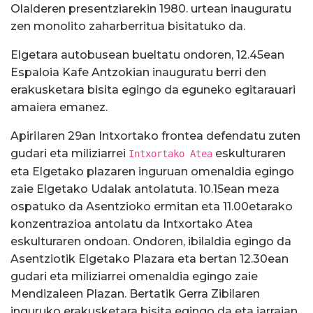
Olalderen presentziarekin 1980. urtean inauguratu
zen monolito zaharberritua bisitatuko da.
Elgetara autobusean bueltatu ondoren, 12.45ean
Espaloia Kafe Antzokian inauguratu berri den
erakusketara bisita egingo da eguneko egitarauari
amaiera emanez.
ApiriIaren 29an Intxortako frontea defendatu zuten
gudari eta miliziarrei
eskulturaren
Intxortako Atea
eta Elgetako plazaren inguruan omenaldia egingo
zaie Elgetako Udalak antolatuta. 10.15ean meza
ospatuko da Asentzioko ermitan eta 11.00etarako
konzentrazioa antolatu da Intxortako Atea
eskulturaren ondoan. Ondoren, ibilaldia egingo da
Asentziotik Elgetako Plazara eta bertan 12.30ean
gudari eta miliziarrei omenaldia egingo zaie
Mendizaleen Plazan. Bertatik Gerra Zibilaren
inguruko erakusketara bisita egingo da eta jarraian,