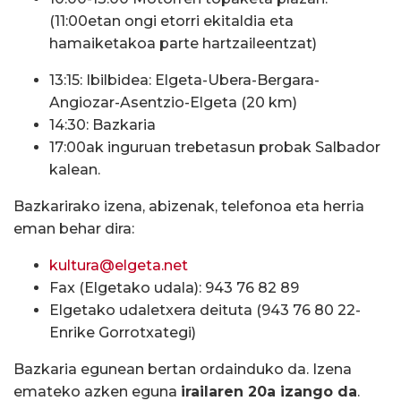
(11:00etan ongi etorri ekitaldia eta
hamaiketakoa parte hartzaileentzat)
13:15: Ibilbidea: Elgeta-Ubera-Bergara-
Angiozar-Asentzio-Elgeta (20 km)
14:30: Bazkaria
17:00ak inguruan trebetasun probak Salbador
kalean.
Bazkarirako izena, abizenak, telefonoa eta herria
eman behar dira:
kultura@elgeta.net
Fax (Elgetako udala): 943 76 82 89
Elgetako udaletxera deituta (943 76 80 22-
Enrike Gorrotxategi)
Bazkaria egunean bertan ordainduko da. Izena
emateko azken eguna
irailaren 20a izango da
.