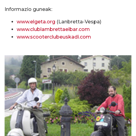
Informazio guneak:
www.elgeta.org
(Lanbretta-Vespa)
www.clublambrettaeibar.com
www.scooterclubeuskadi.com