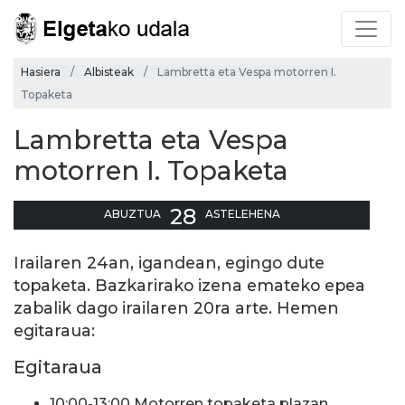
Hasiera
Albisteak
Lambretta eta Vespa motorren I.
Topaketa
Lambretta eta Vespa
motorren I. Topaketa
28
ABUZTUA
ASTELEHENA
Irailaren 24an, igandean, egingo dute
topaketa. Bazkarirako izena emateko epea
zabalik dago irailaren 20ra arte. Hemen
egitaraua:
Egitaraua
10:00-13:00 Motorren topaketa plazan.