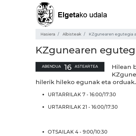
Hasiera
Albisteak
KZgunearen egutegia ap
KZgunearen egutegia
16
Hilean b
ABENDUA
ASTEARTEA
KZgunea
hilerik hileko egunak eta orduak.
URTARRILAK 7 - 16:00/17:30
URTARRILAK 21 - 16:00/17:30
OTSAILAK 4 - 9:00/10:30