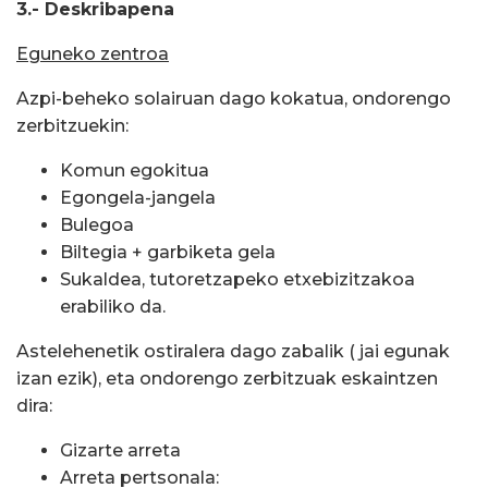
3.- Deskribapena
Eguneko zentroa
Azpi-beheko solairuan dago kokatua, ondorengo
zerbitzuekin:
Komun egokitua
Egongela-jangela
Bulegoa
Biltegia + garbiketa gela
Sukaldea, tutoretzapeko etxebizitzakoa
erabiliko da.
Astelehenetik ostiralera dago zabalik ( jai egunak
izan ezik), eta ondorengo zerbitzuak eskaintzen
dira:
Gizarte arreta
Arreta pertsonala: