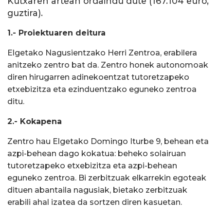
Kutxaren artean ordaindu dute (167.104 euro,
guztira).
1.- Proiektuaren deitura
Elgetako Nagusientzako Herri Zentroa, erabilera
anitzeko zentro bat da. Zentro honek autonomoak
diren hirugarren adinekoentzat tutoretzapeko
etxebizitza eta ezinduentzako eguneko zentroa
ditu.
2.- Kokapena
Zentro hau Elgetako Domingo Iturbe 9, behean eta
azpi-behean dago kokatua: beheko solairuan
tutoretzapeko etxebizitza eta azpi-behean
eguneko zentroa. Bi zerbitzuak elkarrekin egoteak
dituen abantaila nagusiak, bietako zerbitzuak
erabili ahal izatea da sortzen diren kasuetan.