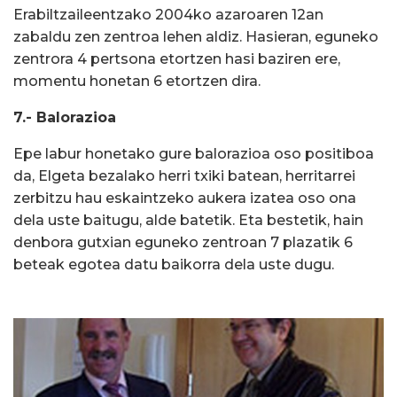
Erabiltzaileentzako 2004ko azaroaren 12an
zabaldu zen zentroa lehen aldiz. Hasieran, eguneko
zentrora 4 pertsona etortzen hasi baziren ere,
momentu honetan 6 etortzen dira.
7.- Balorazioa
Epe labur honetako gure balorazioa oso positiboa
da, Elgeta bezalako herri txiki batean, herritarrei
zerbitzu hau eskaintzeko aukera izatea oso ona
dela uste baitugu, alde batetik. Eta bestetik, hain
denbora gutxian eguneko zentroan 7 plazatik 6
beteak egotea datu baikorra dela uste dugu.