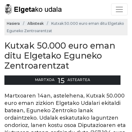
Hasiera
Albisteak
Kutxak 50.000 euro eman ditu Elgetako
Eguneko Zentroarentzat
Kutxak 50.000 euro eman
ditu Elgetako Eguneko
Zentroarentzat
15
MARTXOA
ASTEARTEA
Martxoaren 14an, astelehena, Kutxak 50.000
euro eman zizkion Elgetako Udalari ekitaldi
batean, Eguneko Zentroko lanak
ordaintzeko. Udalak eskatutako laguntzen
ondorioz, lanen kostu osoa Diputazioaren eta