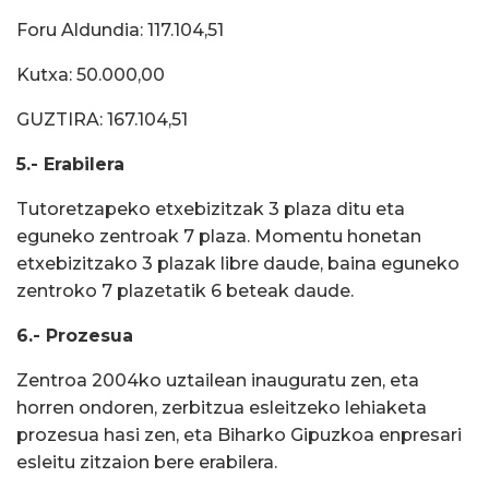
Foru Aldundia: 117.104,51
Kutxa: 50.000,00
GUZTIRA: 167.104,51
5.- Erabilera
Tutoretzapeko etxebizitzak 3 plaza ditu eta
eguneko zentroak 7 plaza. Momentu honetan
etxebizitzako 3 plazak libre daude, baina eguneko
zentroko 7 plazetatik 6 beteak daude.
6.- Prozesua
Zentroa 2004ko uztailean inauguratu zen, eta
horren ondoren, zerbitzua esleitzeko lehiaketa
prozesua hasi zen, eta Biharko Gipuzkoa enpresari
esleitu zitzaion bere erabilera.