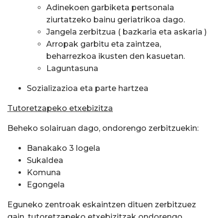
Adinekoen garbiketa pertsonala
ziurtatzeko bainu geriatrikoa dago.
Jangela zerbitzua ( bazkaria eta askaria )
Arropak garbitu eta zaintzea,
beharrezkoa ikusten den kasuetan.
Laguntasuna
Sozializazioa eta parte hartzea
Tutoretzapeko etxebizitza
Beheko solairuan dago, ondorengo zerbitzuekin:
Banakako 3 logela
Sukaldea
Komuna
Egongela
Eguneko zentroak eskaintzen dituen zerbitzuez
gain, tutoretzapeko etxebizitzak ondorengo