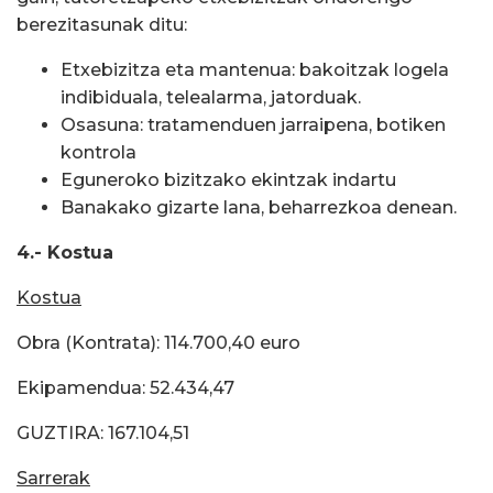
berezitasunak ditu:
Etxebizitza eta mantenua: bakoitzak logela
indibiduala, telealarma, jatorduak.
Osasuna: tratamenduen jarraipena, botiken
kontrola
Eguneroko bizitzako ekintzak indartu
Banakako gizarte lana, beharrezkoa denean.
4.- Kostua
Kostua
Obra (Kontrata): 114.700,40 euro
Ekipamendua: 52.434,47
GUZTIRA: 167.104,51
Sarrerak