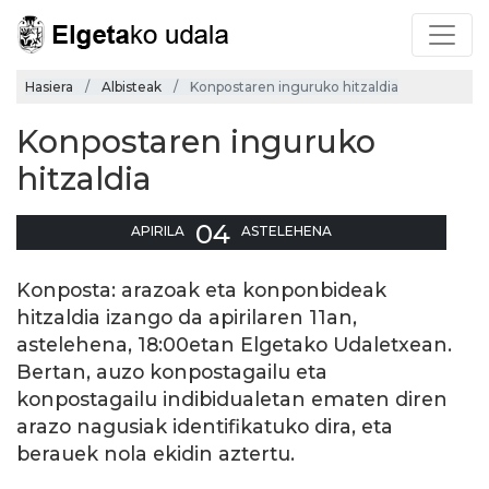
Hasiera
Albisteak
Konpostaren inguruko hitzaldia
Konpostaren inguruko
hitzaldia
04
APIRILA
ASTELEHENA
Konposta: arazoak eta konponbideak
hitzaldia izango da apirilaren 11an,
astelehena, 18:00etan Elgetako Udaletxean.
Bertan, auzo konpostagailu eta
konpostagailu indibidualetan ematen diren
arazo nagusiak identifikatuko dira, eta
berauek nola ekidin aztertu.