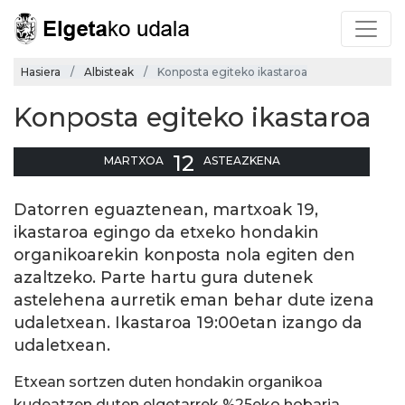
Hasiera
Albisteak
Konposta egiteko ikastaroa
Konposta egiteko ikastaroa
12
MARTXOA
ASTEAZKENA
Datorren eguaztenean, martxoak 19,
ikastaroa egingo da etxeko hondakin
organikoarekin konposta nola egiten den
azaltzeko. Parte hartu gura dutenek
astelehena aurretik eman behar dute izena
udaletxean. Ikastaroa 19:00etan izango da
udaletxean.
Etxean sortzen duten hondakin organikoa
kudeatzen duten elgetarrek %25eko hobaria