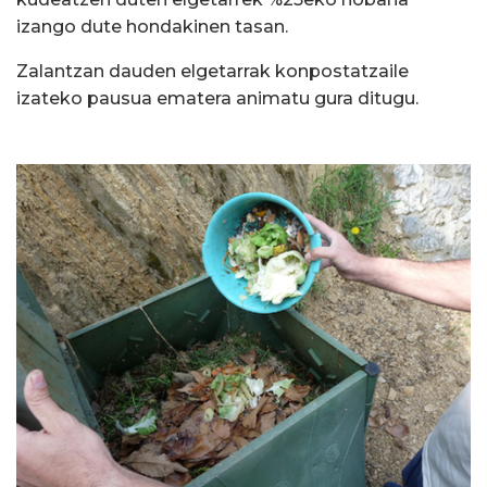
izango dute hondakinen tasan.
Zalantzan dauden elgetarrak konpostatzaile
izateko pausua ematera animatu gura ditugu.