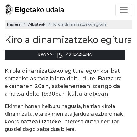
Hasiera
Albisteak
Kirola dinamizatzeko egitura
Kirola dinamizatzeko egitura
15
EKAINA
ASTEAZKENA
Kirola dinamizatzeko egitura egonkor bat
sortzeko asmoz bilera deitu dute. Batzarra
ekainaren 20an, astelehenean, izango da
arratsaldeko 19:30ean kultura etxean.
Ekimen honen helburu nagusia, herrian kirola
dinamizatu, eta ekimen eta jarduera ezberdinak
koordinatzea litzateke. Interesa duten herritar
guztiei dago zabaldua bilera.