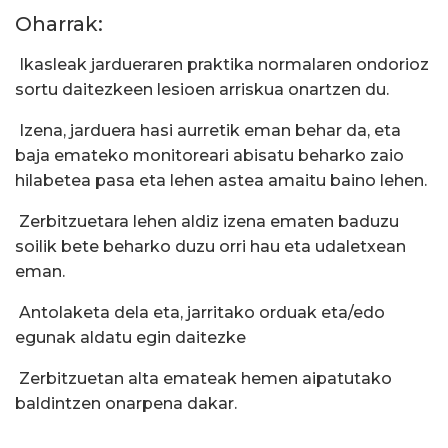
Oharrak:
 Ikasleak jardueraren praktika normalaren ondorioz
sortu daitezkeen lesioen arriskua onartzen du.
 Izena, jarduera hasi aurretik eman behar da, eta
baja emateko monitoreari abisatu beharko zaio
hilabetea pasa eta lehen astea amaitu baino lehen.
 Zerbitzuetara lehen aldiz izena ematen baduzu
soilik bete beharko duzu orri hau eta udaletxean
eman.
 Antolaketa dela eta, jarritako orduak eta/edo
egunak aldatu egin daitezke
 Zerbitzuetan alta emateak hemen aipatutako
baldintzen onarpena dakar.