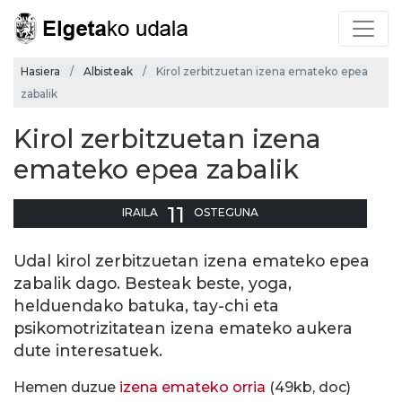
Hasiera
Albisteak
Kirol zerbitzuetan izena emateko epea
zabalik
Kirol zerbitzuetan izena
emateko epea zabalik
11
IRAILA
OSTEGUNA
Udal kirol zerbitzuetan izena emateko epea
zabalik dago. Besteak beste, yoga,
helduendako batuka, tay-chi eta
psikomotrizitatean izena emateko aukera
dute interesatuek.
Hemen duzue
izena emateko orria
(49kb, doc)