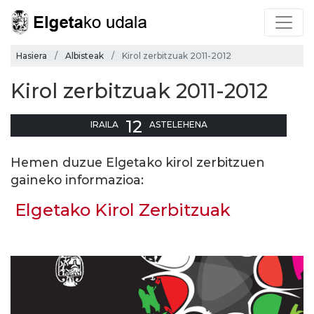
Hasiera
Albisteak
Kirol zerbitzuak 2011-2012
Kirol zerbitzuak 2011-2012
12
IRAILA
ASTELEHENA
Hemen duzue Elgetako kirol zerbitzuen
gaineko informazioa:
Elgetako Kirol Zerbitzuak