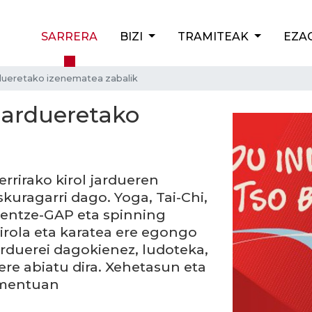
SARRERA
BIZI
TRAMITEAK
EZA
rdueretako izenematea zabalik
 jardueretako
errirako kirol jardueren
kuragarri dago. Yoga, Tai-Chi,
tentze-GAP eta spinning
kirola eta karatea ere egongo
arduerei dagokienez, ludoteka,
ere abiatu dira. Xehetasun eta
umentuan