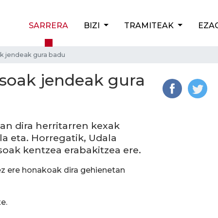
SARRERA
BIZI
TRAMITEAK
EZA
k jendeak gura badu
usoak jendeak gura
an dira herritarren kexak
la eta. Horregatik, Udala
usoak kentzea erabakitzea ere.
z ere honakoak dira gehienetan
e.