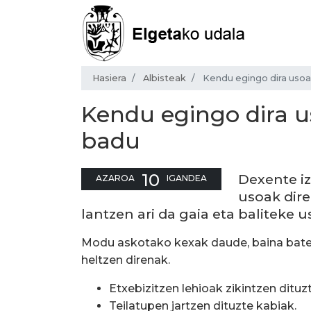
Hasiera
Albisteak
Kendu egingo dira usoa
Kendu egingo dira 
badu
10
Dexente iz
AZAROA
IGANDEA
usoak dire
lantzen ari da gaia eta baliteke 
Modu askotako kexak daude, baina bate
heltzen direnak.
Etxebizitzen lehioak zikintzen dituzt
Teilatupen jartzen dituzte kabiak.