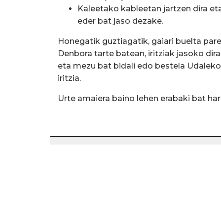
Kaleetako kableetan jartzen dira e
eder bat jaso dezake.
Honegatik guztiagatik, gaiari buelta par
Denbora tarte batean, iritziak jasoko dira
eta mezu bat bidali edo bestela Udalek
iritzia.
Urte amaiera baino lehen erabaki bat har