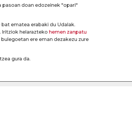
ta pasoan doan edozeinek "opari"
e bat ematea erabaki du Udalak.
. Iritziok helarazteko
hemen zanpatu
o bulegoetan ere eman dezakezu zure
tzea gura da.