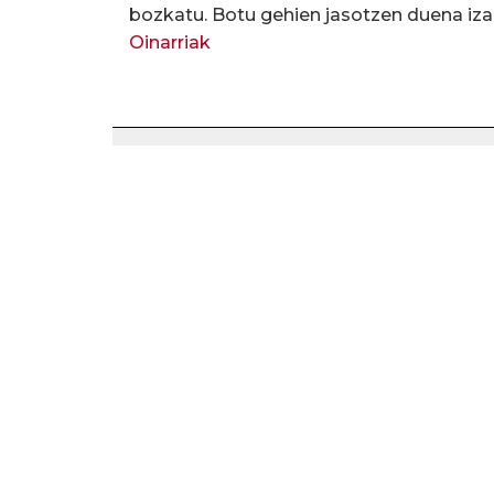
bozkatu. Botu gehien jasotzen duena iza
Oinarriak