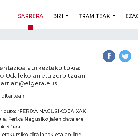
SARRERA
BIZI
TRAMITEAK
EZA
tazioa aurkezteko tokia:
o Udaleko arreta zerbitzuan
nartian@elgeta.eus
 bitartean
har dute: “FERIXA NAGUSIKO JAIXAK
ia. Ferixa Nagusiko jaien data ere
ik 30era”
erakutsiko dira lanak eta on-line