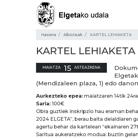
Hasiera
Albisteak
KARTEL LEHIAKETA
KARTEL LEHIAKETA
15
Dokumen
MAIATZA
ASTEAZKENA
Elgetak
(Mendizaleen plaza, 1) edo dano
Aurkezteko epea:
maiatzaren 14tik 24ra
Saria:
100€
Obra guztiek inskripzio hau eraman be
2024 ELGETA”, berau baita deialdiaren ga
agertu behar da kartelean “ekainaren 27t
Saritua aukeratzeko modua: buztin gelan 