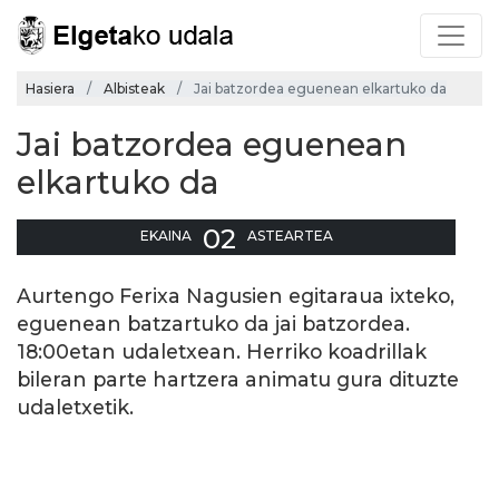
Hasiera
Albisteak
Jai batzordea eguenean elkartuko da
Jai batzordea eguenean
elkartuko da
02
EKAINA
ASTEARTEA
Aurtengo Ferixa Nagusien egitaraua ixteko,
eguenean batzartuko da jai batzordea.
18:00etan udaletxean. Herriko koadrillak
bileran parte hartzera animatu gura dituzte
udaletxetik.