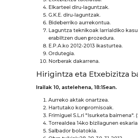
Elkarteei diru-laguntzak.
G.K.E. diru-laguntzak.
Bideberriko aurrekontua.
Laguntza teknikoak larrialdiko kas
erabiltzen duen prozedura.
E.P.A.ko 2012-2013 ikasturtea.
Ordutegia.
Norberak dakarrena.
Hirigintza eta Etxebizitza 
Irailak 10, astelehena, 18:15ean.
Aurreko aktak onartzea.
Hartutako konpromisoak.
Frimiguel S.L.ri "Isurketa baimena". (
Torrealdea 14ko bizilagunen eskariak
Salbador bolatokia.