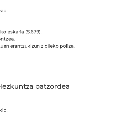
kio.
o eskaria (S.679).
ntzea.
en erantzukizun zibileko poliza.
, Hezkuntza batzordea
kio.