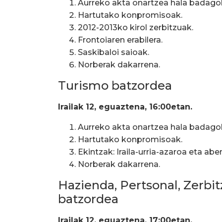
Aurreko akta onartzea hala badago
Hartutako konpromisoak.
2012-2013ko kirol zerbitzuak.
Frontoiaren erabilera.
Saskibaloi saioak.
Norberak dakarrena.
Turismo batzordea
Irailak 12, eguaztena, 16:00etan.
Aurreko akta onartzea hala badago
Hartutako konpromisoak.
Ekintzak: Iraila-urria-azaroa eta ab
Norberak dakarrena.
Hazienda, Pertsonal, Zerbit
batzordea
Irailak 12, eguaztena, 17:00etan.