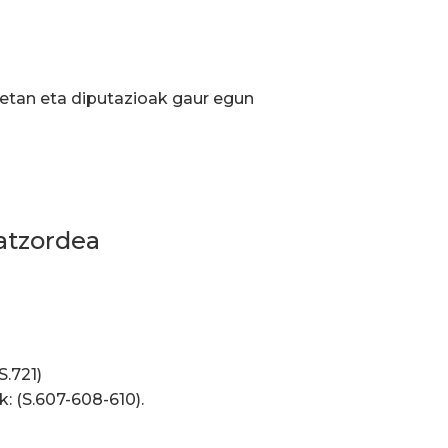
uetan eta diputazioak gaur egun
batzordea
S.721)
: (S.607-608-610).