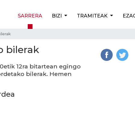
SARRERA
BIZI
TRAMITEAK
EZA
ilerak
o bilerak
10etik 12ra bitartean egingo
ordetako bilerak. Hemen
rdea