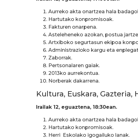
Aurreko akta onartzea hala badago
Hartutako konpromisoak.
Fakturen onarpena.
Asteleheneko azokan, postua jartzek
Artxiboko segurtasun ekipoa konpo
Administrazioko kargu eta enplegatu
Zaborrak.
Pertsonalaren gaiak.
2013ko aurrekontua.
Norberak dakarrena.
Kultura, Euskara, Gazteria
Irailak 12, eguaztena, 18:30ean.
Aurreko akta onartzea hala badago
Hartutako konpromisoak.
Herri Eskolako igogailuko lanak.