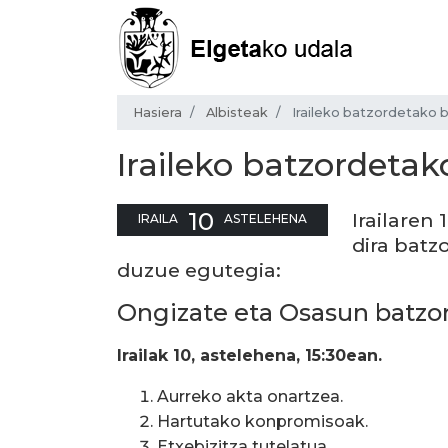
Hasiera
Albisteak
Iraileko batzordetako b
Iraileko batzordetak
10
Irailaren 
IRAILA
ASTELEHENA
dira batz
duzue egutegia:
Ongizate eta Osasun batzo
Irailak 10, astelehena, 15:30ean.
Aurreko akta onartzea.
Hartutako konpromisoak.
Etxebizitza tutelatua.