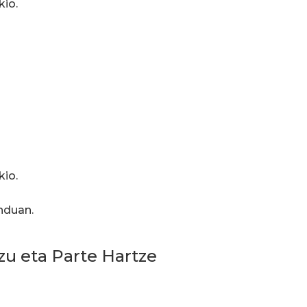
kio.
kio.
enduan.
zu eta Parte Hartze