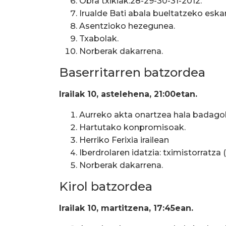
Obra txikiak:28-29-30-31-2012.
Irualde Bati abala bueltatzeko eskar
Asentzioko hezegunea.
Txabolak.
Norberak dakarrena.
Baserritarren batzordea
Irailak 10, astelehena, 21:00etan.
Aurreko akta onartzea hala badago
Hartutako konpromisoak.
Herriko Ferixia irailean
Iberdrolaren idatzia: tximistorratza (
Norberak dakarrena.
Kirol batzordea
Irailak 10, martitzena, 17:45ean.