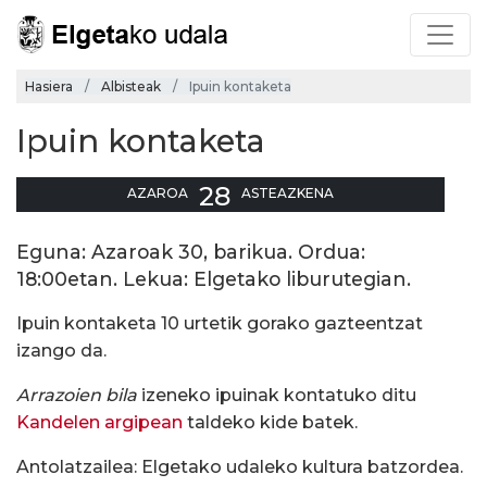
Hasiera
Albisteak
Ipuin kontaketa
Ipuin kontaketa
28
AZAROA
ASTEAZKENA
Eguna: Azaroak 30, barikua. Ordua:
18:00etan. Lekua: Elgetako liburutegian.
Ipuin kontaketa 10 urtetik gorako gazteentzat
izango da.
Arrazoien bila
izeneko ipuinak kontatuko ditu
Kandelen argipean
taldeko kide batek.
Antolatzailea: Elgetako udaleko kultura batzordea.