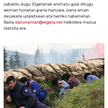
zabaldu dugu. Elgetarrak animatu gura ditugu
ekimen honetan parte hartzera, izena eman
dezakete udaletxean eta herriko tabernetan.
Baita
danonartian@elgeta.net
helbidera mezua
idatzita ere.