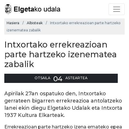
Hasiera
Albisteak
Intxortako errekreazioan parte hartzeko
izenematea zabalik
Intxortako errekreazioan
parte hartzeko izenematea
zabalik
04
OTSAILA
ASTEARTEA
Apirilak 27an ospatuko den, Intxortako
gerrateen bigarren errekreazioa antolatzeko
lanei ekin diegu Elgetako Udalak eta Intxorta
1937 Kultura Elkarteak.
Errekreazioan parte hartzeko izena emateko epea