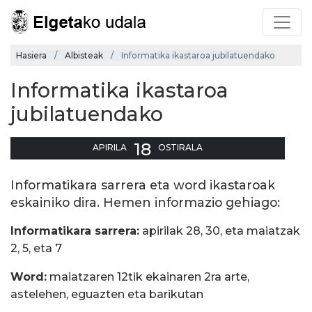
Hasiera
Albisteak
Informatika ikastaroa jubilatuendako
Informatika ikastaroa
jubilatuendako
18
APIRILA
OSTIRALA
Informatikara sarrera eta word ikastaroak
eskainiko dira. Hemen informazio gehiago:
Informatikara sarrera:
apirilak 28, 30, eta maiatzak
2, 5, eta 7
Word:
maiatzaren 12tik ekainaren 2ra arte,
astelehen, eguazten eta barikutan