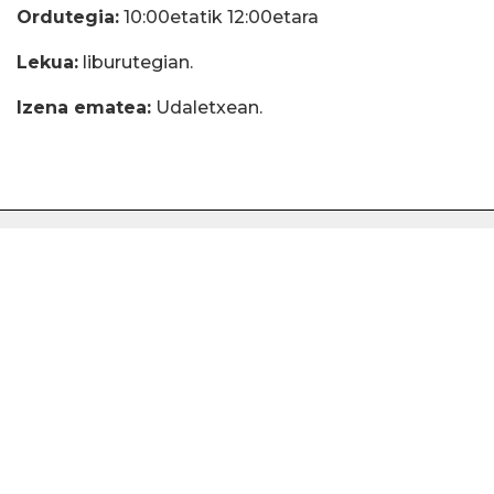
Ordutegia:
10:00etatik 12:00etara
Lekua:
liburutegian.
Izena ematea:
Udaletxean.