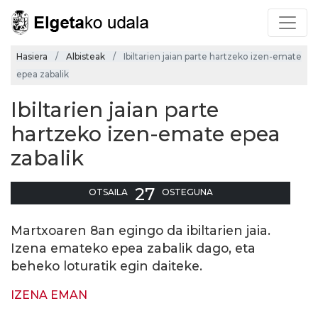
Hasiera
Albisteak
Ibiltarien jaian parte hartzeko izen-emate
epea zabalik
Ibiltarien jaian parte
hartzeko izen-emate epea
zabalik
27
OTSAILA
OSTEGUNA
Martxoaren 8an egingo da ibiltarien jaia.
Izena emateko epea zabalik dago, eta
beheko loturatik egin daiteke.
IZENA EMAN