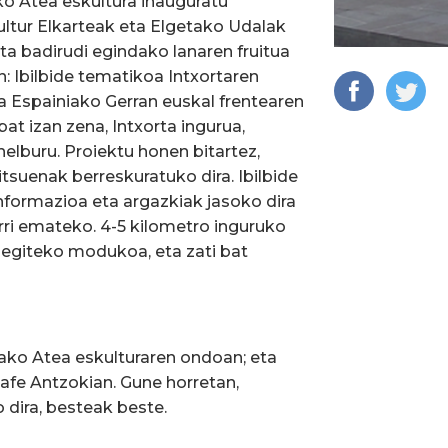
ko Atea eskultura inauguratu
Kultur Elkarteak eta Elgetako Udalak
ta badirudi egindako lanaren fruitua
n: Ibilbide tematikoa Intxortaren
a Espainiako Gerran euskal frentearen
t izan zena, Intxorta ingurua,
elburu. Proiektu honen bitartez,
tsuenak berreskuratuko dira. Ibilbide
informazioa eta argazkiak jasoko dira
rri emateko. 4-5 kilometro inguruko
 egiteko modukoa, eta zati bat
tako Atea eskulturaren ondoan; eta
Kafe Antzokian. Gune horretan,
 dira, besteak beste.