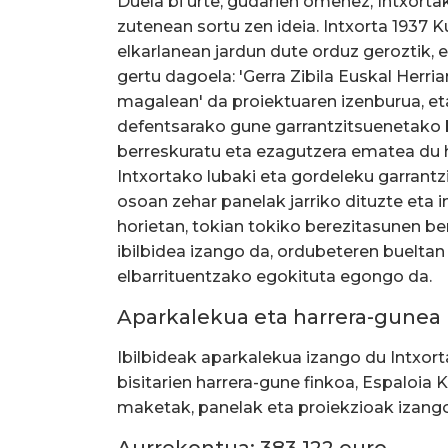
Duela bi urte, gudarien omenez, Intxorta
zutenean sortu zen ideia. Intxorta 1937 
elkarlanean jardun dute orduz geroztik, e
gertu dagoela: 'Gerra Zibila Euskal Herria
magalean' da proiektuaren izenburua, et
defentsarako gune garrantzitsuenetako ba
berreskuratu eta ezagutzera ematea du h
Intxortako lubaki eta gordeleku garrantzi
osoan zehar panelak jarriko dituzte eta 
horietan, tokian tokiko berezitasunen be
ibilbidea izango da, ordubeteren bueltan
elbarrituentzako egokituta egongo da.
Aparkalekua eta harrera-gunea
Ibilbideak aparkalekua izango du Intxor
bisitarien harrera-gune finkoa, Espaloia 
maketak, panelak eta proiekzioak izango
Aurrekontua: 383.122 euro