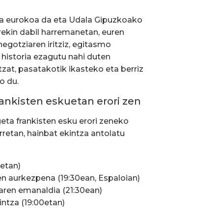
la eurokoa da eta Udala Gipuzkoako
rekin dabil harremanetan, euren
egotziaren iritziz, egitasmo
 historia ezagutu nahi duten
tzat, pasatakotik ikasteko eta berriz
o du.
rankisten eskuetan erori zen
geta frankisten esku erori zeneko
rretan, hainbat ekintza antolatu
0etan)
en aurkezpena (19:30ean, Espaloian)
maren emanaldia (21:30ean)
intza (19:00etan)