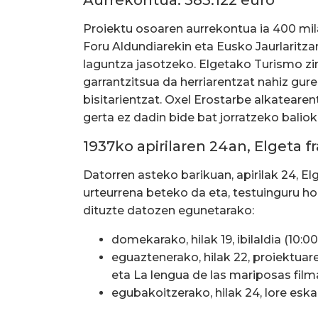
Proiektu osoaren aurrekontua ia 400 mi
Foru Aldundiarekin eta Eusko Jaurlaritza
laguntza jasotzeko. Elgetako Turismo zin
garrantzitsua da herriarentzat nahiz gure
bisitarientzat. Oxel Erostarbe alkatearen
gerta ez dadin bide bat jorratzeko baliok
1937ko apirilaren 24an, Elgeta f
Datorren asteko barikuan, apirilak 24, El
urteurrena beteko da eta, testuinguru ho
dituzte datozen egunetarako:
domekarako, hilak 19, ibilaldia (10:0
eguaztenerako, hilak 22, proiektuar
eta La lengua de las mariposas fil
egubakoitzerako, hilak 24, lore eska