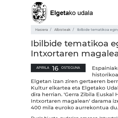
Hasiera
Albisteak
Ibilbide tematikoa egi
Ibilbide tematikoa 
Intxortaren magale
16
Espainiak
APIRILA
OSTEGUNA
historiko
Elgetan izan ziren gertaeren berr
Kultur elkartea eta Elgetako Udal
dira herrian. 'Gerra Zibila Euskal
Intxortaren magalean' darama iz
400 mila euroko aurrekontua du