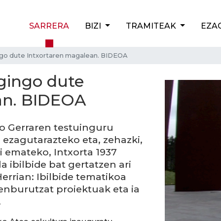
SARRERA
BIZI
TRAMITEAK
EZA
ngo dute Intxortaren magalean. BIDEOA
egingo dute
an. BIDEOA
o Gerraren testuinguru
a ezagutarazteko eta, zehazki,
i emateko, Intxorta 1937
a ibilbide bat gertatzen ari
 Herrian: Ibilbide tematikoa
enburutzat proiektuak eta ia
.