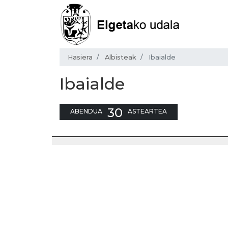
Hasiera
Albisteak
Ibaialde
Ibaialde
30
ABENDUA
ASTEARTEA