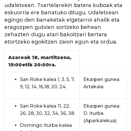
udaletxean. Txartelarekin batera kuboak eta
eskuorria ere banatuko ditugu. Udaletxean
egingo den banaketak elgetarroi ahalik eta
eragozpen gutxien sortzeko behean
zehazten dugu atari bakoitzari bertara
etortzeko egokitzen zaion egun eta ordua.
Azaroak 18, martitzena,
15:00etik 20:00ra.
San Roke kalea 1, 3, 5, 7,
Ekarpen gunea:
9, 12, 14, 16,18, 20, 24.
Artekale
San Roke kalea 11, 22,
Ekarpen gunea:
26, 28, 30, 32, 34, 36, 38.
D. Iturbe
(Aparkalekua)
Domingo Iturbe kalea