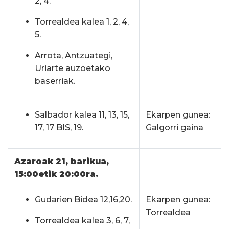
2, 4.
Torrealdea kalea 1, 2, 4,
5.
Arrota, Antzuategi,
Uriarte auzoetako
baserriak.
Salbador kalea 11, 13, 15,
Ekarpen gunea:
17, 17 BIS, 19.
Galgorri gaina
Azaroak 21, barikua,
15:00etik 20:00ra.
Gudarien Bidea 12,16,20.
Ekarpen gunea:
Torrealdea
Torrealdea kalea 3, 6, 7,