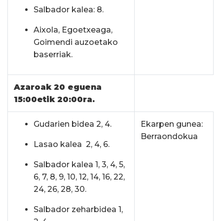
Salbador kalea: 8.
Aixola, Egoetxeaga,
Goimendi auzoetako
baserriak.
Azaroak 20 eguena
15:00etik 20:00ra.
Gudarien bidea 2, 4.
Ekarpen gunea:
Berraondokua
Lasao kalea 2, 4, 6.
Salbador kalea 1, 3, 4, 5,
6, 7, 8, 9, 10, 12, 14, 16, 22,
24, 26, 28, 30.
Salbador zeharbidea 1,