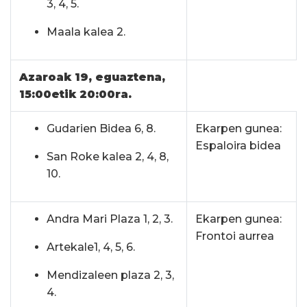
3, 4, 5.
Maala kalea 2.
Azaroak 19, eguaztena,
15:00etik 20:00ra.
Gudarien Bidea 6, 8.
Ekarpen gunea:
Espaloira bidea
San Roke kalea 2, 4, 8,
10.
Andra Mari Plaza 1, 2, 3.
Ekarpen gunea:
Frontoi aurrea
Artekale1, 4, 5, 6.
Mendizaleen plaza 2, 3,
4.