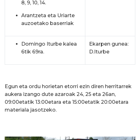
8, 9, 10, 14.
Arantzeta eta Uriarte
auzoetako baserriak
Domingo Iturbe kalea
Ekarpen gunea:
6tik 69ra.
D.Iturbe
Egun eta ordu horietan etorri ezin diren herritarrek
aukera izango dute azaroak 24, 25 eta 26an,
09:00etatik 13:00etara eta 15:00etatik 20:00etara
materiala jasotzeko.