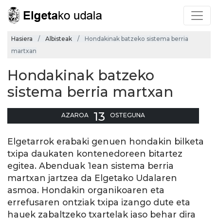
Hasiera
Albisteak
Hondakinak batzeko sistema berria
martxan
Hondakinak batzeko
sistema berria martxan
13
AZAROA
OSTEGUNA
Elgetarrok erabaki genuen hondakin bilketa
txipa daukaten kontenedoreen bitartez
egitea. Abenduak 1ean sistema berria
martxan jartzea da Elgetako Udalaren
asmoa. Hondakin organikoaren eta
errefusaren ontziak txipa izango dute eta
hauek zabaltzeko txartelak jaso behar dira