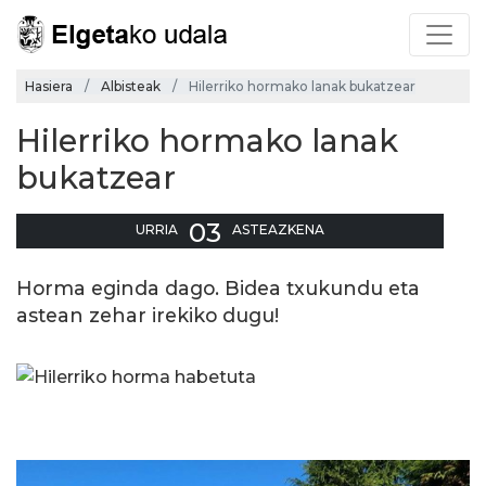
Hasiera
Albisteak
Hilerriko hormako lanak bukatzear
Hilerriko hormako lanak
bukatzear
03
URRIA
ASTEAZKENA
Horma eginda dago. Bidea txukundu eta
astean zehar irekiko dugu!