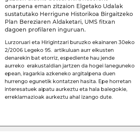
onarpena eman zitzaion Elgetako Udalak
sustatutako Herrigune Historikoa Birgaitzeko
Plan Bereziaren Aldaketari, UMS fitxan
dagoen profilaren inguruan.
Lurzoruari eta Hirigintzari buruzko ekainaren 30eko
2/2006 Legeko 95. artikuluan aurr eikusten
denarekin bat etorriz, espediente hau jende
aurreko erakustaldian jartzen da hogei laneguneko
epean, iragarkia azkeneko argitalpena duen
hurrengo egunetik kontatzen hasita. Epe horretan
interesatuek aipatu aurkeztu eta hala balegokie,
erreklamazioak aurkeztu ahal izango dute.