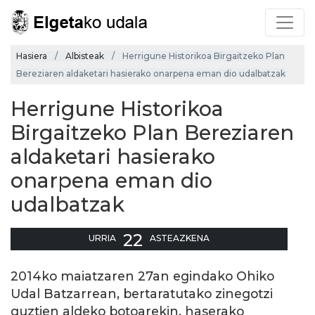
Hasiera
Albisteak
Herrigune Historikoa Birgaitzeko Plan
Bereziaren aldaketari hasierako onarpena eman dio udalbatzak
Herrigune Historikoa
Birgaitzeko Plan Bereziaren
aldaketari hasierako
onarpena eman dio
udalbatzak
22
URRIA
ASTEAZKENA
2014ko maiatzaren 27an egindako Ohiko
Udal Batzarrean, bertaratutako zinegotzi
guztien aldeko botoarekin, haserako