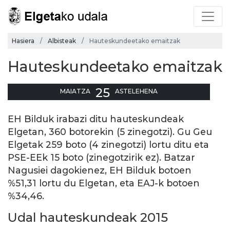
Hasiera
Albisteak
Hauteskundeetako emaitzak
Hauteskundeetako emaitzak
25
MAIATZA
ASTELEHENA
EH Bilduk irabazi ditu hauteskundeak
Elgetan, 360 botorekin (5 zinegotzi). Gu Geu
Elgetak 259 boto (4 zinegotzi) lortu ditu eta
PSE-EEk 15 boto (zinegotzirik ez). Batzar
Nagusiei dagokienez, EH Bilduk botoen
%51,31 lortu du Elgetan, eta EAJ-k botoen
%34,46.
Udal hauteskundeak 2015