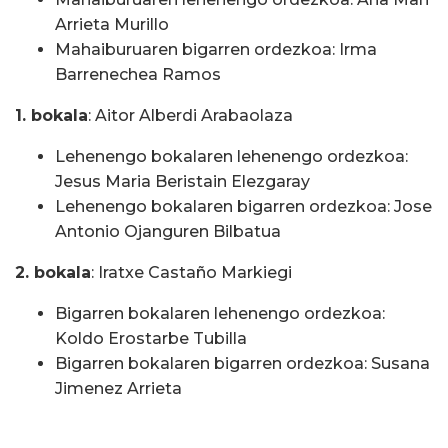
Arrieta Murillo
Mahaiburuaren bigarren ordezkoa: Irma
Barrenechea Ramos
1. bokala
: Aitor Alberdi Arabaolaza
Lehenengo bokalaren lehenengo ordezkoa:
Jesus Maria Beristain Elezgaray
Lehenengo bokalaren bigarren ordezkoa: Jose
Antonio Ojanguren Bilbatua
2. bokala
: Iratxe Castaño Markiegi
Bigarren bokalaren lehenengo ordezkoa:
Koldo Erostarbe Tubilla
Bigarren bokalaren bigarren ordezkoa: Susana
Jimenez Arrieta