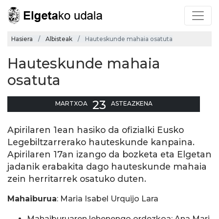
Hasiera
Albisteak
Hauteskunde mahaia osatuta
Hauteskunde mahaia
osatuta
23
MARTXOA
ASTEAZKENA
Apirilaren 1ean hasiko da ofizialki Eusko
Legebiltzarrerako hauteskunde kanpaina.
Apirilaren 17an izango da bozketa eta Elgetan
jadanik erabakita dago hauteskunde mahaia
zein herritarrek osatuko duten.
Mahaiburua
: Maria Isabel Urquijo Lara
Mahaiburuaren lehenengo ordezkoa: Ana Mari