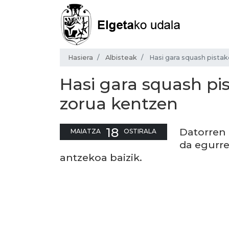
Hasiera
Albisteak
Hasi gara squash pista
Hasi gara squash pi
zorua kentzen
18
Datorren 
MAIATZA
OSTIRALA
da egurre
antzekoa baizik.