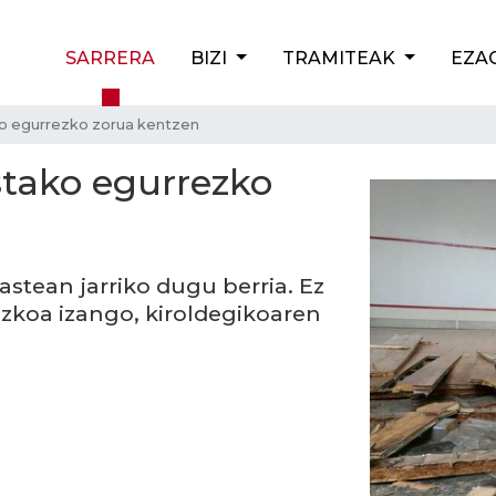
SARRERA
BIZI
TRAMITEAK
EZA
ko egurrezko zorua kentzen
stako egurrezko
astean jarriko dugu berria. Ez
zkoa izango, kiroldegikoaren