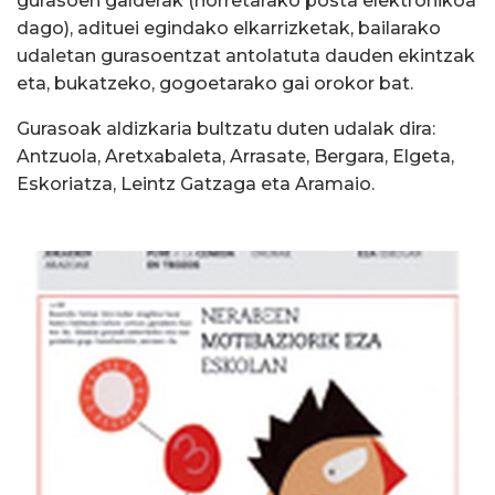
gurasoen galderak (horretarako posta elektronikoa
dago), adituei egindako elkarrizketak, bailarako
udaletan gurasoentzat antolatuta dauden ekintzak
eta, bukatzeko, gogoetarako gai orokor bat.
Gurasoak aldizkaria bultzatu duten udalak dira:
Antzuola, Aretxabaleta, Arrasate, Bergara, Elgeta,
Eskoriatza, Leintz Gatzaga eta Aramaio.