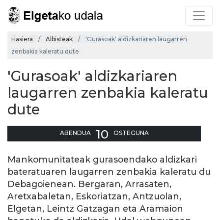
Hasiera
Albisteak
'Gurasoak' aldizkariaren laugarren
zenbakia kaleratu dute
'Gurasoak' aldizkariaren
laugarren zenbakia kaleratu
dute
10
ABENDUA
OSTEGUNA
Mankomunitateak gurasoendako aldizkari
bateratuaren laugarren zenbakia kaleratu du
Debagoienean. Bergaran, Arrasaten,
Aretxabaletan, Eskoriatzan, Antzuolan,
Elgetan, Leintz Gatzagan eta Aramaion