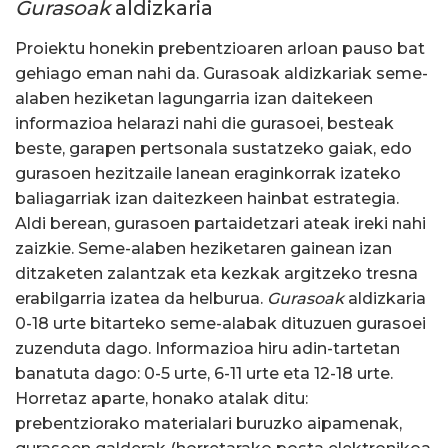
Gurasoak
aldizkaria
Proiektu honekin prebentzioaren arloan pauso bat
gehiago eman nahi da. Gurasoak aldizkariak seme-
alaben heziketan lagungarria izan daitekeen
informazioa helarazi nahi die gurasoei, besteak
beste, garapen pertsonala sustatzeko gaiak, edo
gurasoen hezitzaile lanean eraginkorrak izateko
baliagarriak izan daitezkeen hainbat estrategia.
Aldi berean, gurasoen partaidetzari ateak ireki nahi
zaizkie. Seme-alaben heziketaren gainean izan
ditzaketen zalantzak eta kezkak argitzeko tresna
erabilgarria izatea da helburua.
Gurasoak
aldizkaria
0-18 urte bitarteko seme-alabak dituzuen gurasoei
zuzenduta dago. Informazioa hiru adin-tartetan
banatuta dago: 0-5 urte, 6-11 urte eta 12-18 urte.
Horretaz aparte, honako atalak ditu:
prebentziorako materialari buruzko aipamenak,