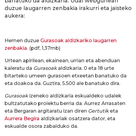
banatuko da aldizkaria. Udal webgunean
duzue laugarren zenbakia irakurri eta jaisteko
aukera:
Hemen duzue
Gurasoak aldizkariko laugarren
zenbakia.
(pdf, 1,37mb)
Urtean apirilean, ekainean, urrian eta abenduan
kaleratu da
Gurasoak
aldizkaria. 0 eta 18 urte
bitarteko umeen gurasoen etxeetan banatuko da
eta doakoa da. Guztira, 5.500 ale banatuko dira.
Gurasoak
izeneko aldizkaria eskualdeko udalek
bultzatutako proiektu berria da. Aurrez Arrasaten
eta Bergaran argitaratu izan diren
Gertutik
eta
Aurrera Begira
aldizkariak osatzera dator, eta
eskualde osora zabalduko da.