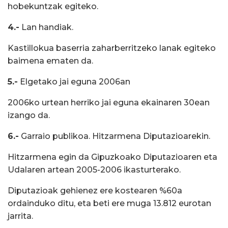
hobekuntzak egiteko.
4.-
Lan handiak.
Kastillokua baserria zaharberritzeko lanak egiteko
baimena ematen da.
5.-
Elgetako jai eguna 2006an
2006ko urtean herriko jai eguna ekainaren 30ean
izango da.
6.-
Garraio publikoa. Hitzarmena Diputazioarekin.
Hitzarmena egin da Gipuzkoako Diputazioaren eta
Udalaren artean 2005-2006 ikasturterako.
Diputazioak gehienez ere kostearen %60a
ordainduko ditu, eta beti ere muga 13.812 eurotan
jarrita.