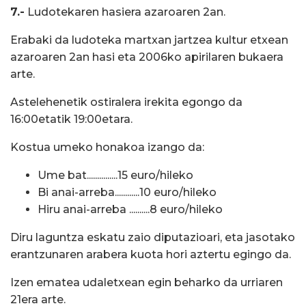
7.-
Ludotekaren hasiera azaroaren 2an.
Erabaki da ludoteka martxan jartzea kultur etxean
azaroaren 2an hasi eta 2006ko apirilaren bukaera
arte.
Astelehenetik ostiralera irekita egongo da
16:00etatik 19:00etara.
Kostua umeko honakoa izango da:
Ume bat...............15 euro/hileko
Bi anai-arreba............10 euro/hileko
Hiru anai-arreba ..........8 euro/hileko
Diru laguntza eskatu zaio diputazioari, eta jasotako
erantzunaren arabera kuota hori aztertu egingo da.
Izen ematea udaletxean egin beharko da urriaren
21era arte.