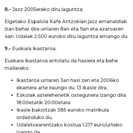
8.-
Jazz 2005erako diru laguntza.
Elgetako Espaloia Kafe Antzokian jazz emanaldiak
izan behar dira urriaren 8an eta 9an eta azaroaren
4an. Udalak 2.500 euroko diru laguntza emango du.
9.-
Euskara ikastaroa.
Euskara ikastaroa antolatu da hasiera eta behe
mailarako.
Ikastaroa urriaren 3an hasi zen eta 2006ko
ekainera arte iraungo du. 13 ikasle dira.
Eskolak astelehenetik ostegunera izango dira
18:00etatik 20:00etara.
Ikasle bakoitzak 385 euroko matrikula
ordainduko du.
Udaletxearentzako kostua 1.217 euro/urteko
izango da.