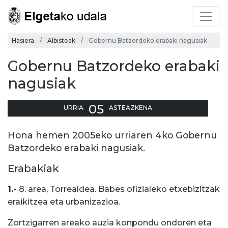
Hasiera
Albisteak
Gobernu Batzordeko erabaki nagusiak
Gobernu Batzordeko erabaki
nagusiak
05
URRIA
ASTEAZKENA
Hona hemen 2005eko urriaren 4ko Gobernu
Batzordeko erabaki nagusiak.
Erabakiak
1.-
8. area, Torrealdea. Babes ofizialeko etxebizitzak
eraikitzea eta urbanizazioa.
Zortzigarren areako auzia konpondu ondoren eta