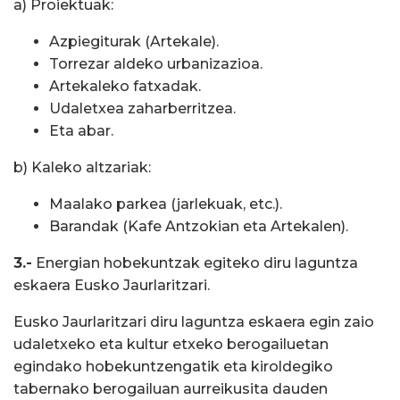
a) Proiektuak:
Azpiegiturak (Artekale).
Torrezar aldeko urbanizazioa.
Artekaleko fatxadak.
Udaletxea zaharberritzea.
Eta abar.
b) Kaleko altzariak:
Maalako parkea (jarlekuak, etc.).
Barandak (Kafe Antzokian eta Artekalen).
3.-
Energian hobekuntzak egiteko diru laguntza
eskaera Eusko Jaurlaritzari.
Eusko Jaurlaritzari diru laguntza eskaera egin zaio
udaletxeko eta kultur etxeko berogailuetan
egindako hobekuntzengatik eta kiroldegiko
tabernako berogailuan aurreikusita dauden