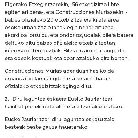
Elgetako Etxegintzarekin, -56 etxebizitza libre
egiten ari dena-, eta Construcciones Muriasekin, -
babes ofizialeko 20 etxebizitza eraiki eta area
osoko urbanizazio lanak egin behar dituena-,
akordioa lortu du, eta ondorioz, udalak bilera batera
deituko ditu babes ofizialeko etxebizitzetan
interesa duten guztiak. Bilera azaroan izango da
eta epeak, kostuak eta abar azalduko dira bertan.
Construcciones Murias abenduan hasiko da
urbanizazio lanak egiten eta jarraian babes
ofizialeko etxebizitzak egingo ditu.
2.-
Diru laguntza eskaera Eusko Jaurlaritzari
hainbat proiektuetarako eta altzariak erosteko.
Eusko Jaurlaritzari diru laguntza eskatu zaio
besteak beste gauza hauetarako: