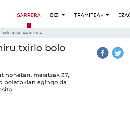
SARRERA
BIZI
TRAMITEAK
EZA
 txirlo bolo txapelketa
iru txirlo bolo
t honetan, maiatzak 27,
o bolatokian egingo da
sita.