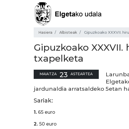
Hasiera
Albisteak
Gipuzkoako XXXVII. hiru
Gipuzkoako XXXVII. h
txapelketa
23
Larunba
MAIATZA
ASTEARTEA
Elgetak
jardunaldia arratsaldeko 5etan ha
Sariak:
1.
65 euro
2.
50 euro