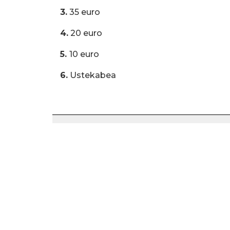
3.
35 euro
4.
20 euro
5.
10 euro
6.
Ustekabea