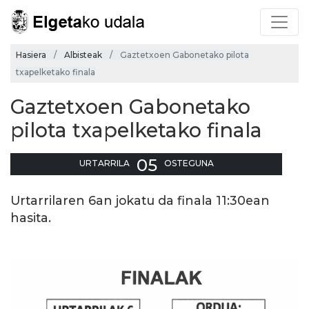
Hasiera
Albisteak
Gaztetxoen Gabonetako pilota
txapelketako finala
Gaztetxoen Gabonetako
pilota txapelketako finala
05
URTARRILA
OSTEGUNA
Urtarrilaren 6an jokatu da finala 11:30ean
hasita.