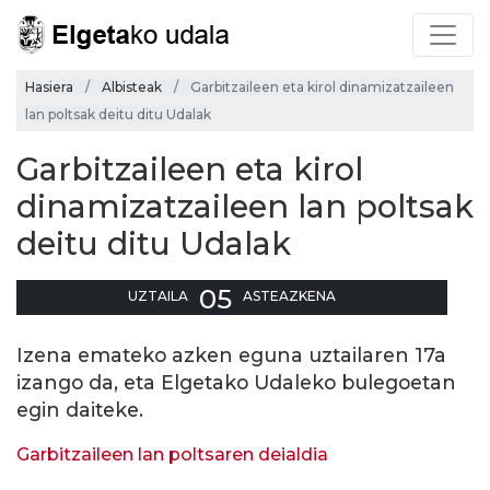
Hasiera
Albisteak
Garbitzaileen eta kirol dinamizatzaileen
lan poltsak deitu ditu Udalak
Garbitzaileen eta kirol
dinamizatzaileen lan poltsak
deitu ditu Udalak
05
UZTAILA
ASTEAZKENA
Izena emateko azken eguna uztailaren 17a
izango da, eta Elgetako Udaleko bulegoetan
egin daiteke.
Garbitzaileen lan poltsaren deialdia