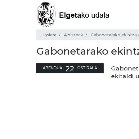
Hasiera
Albisteak
Gabonetarako ekintza u
Gabonetarako ekintz
22
Gaboneta
ABENDUA
OSTIRALA
ekitaldi 