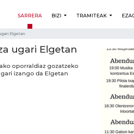
SARRERA
BIZI
TRAMITEAK
EZA
gari Elgetan
a ugari Elgetan
ko oporraldiaz gozatzeko
ugari izango da Elgetan