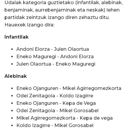
Udalak kategoria guztietako (infantilak, alebinak,
benjaminak, aurrebenjaminak eta neskak) lehen
partidak zeintzuk izango diren zehaztu ditu.
Hauexek izango dira:
Infantilak
Andoni Elorza - Julen Olaortua
Eneko Maguregi - Andoni Elorza
Julen Olaortua - Eneko Maguregi
Alebinak
Eneko Ojanguren - Mikel Agirregomezkorta
Odei Zenitagoia - Koldo Izagirre
Eneko Ojanguren - Kepa de Vega
Odei Zenitagoia - Mikel Gorosabel
Mikel Agirregomezkorta - Kepa de vega
Koldo Izagirre - Mikel Gorosabel