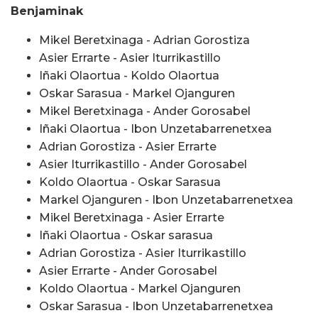
Benjaminak
Mikel Beretxinaga - Adrian Gorostiza
Asier Errarte - Asier Iturrikastillo
Iñaki Olaortua - Koldo Olaortua
Oskar Sarasua - Markel Ojanguren
Mikel Beretxinaga - Ander Gorosabel
Iñaki Olaortua - Ibon Unzetabarrenetxea
Adrian Gorostiza - Asier Errarte
Asier Iturrikastillo - Ander Gorosabel
Koldo Olaortua - Oskar Sarasua
Markel Ojanguren - Ibon Unzetabarrenetxea
Mikel Beretxinaga - Asier Errarte
Iñaki Olaortua - Oskar sarasua
Adrian Gorostiza - Asier Iturrikastillo
Asier Errarte - Ander Gorosabel
Koldo Olaortua - Markel Ojanguren
Oskar Sarasua - Ibon Unzetabarrenetxea