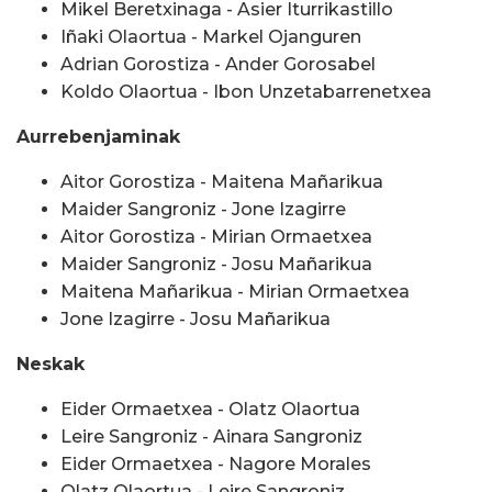
Mikel Beretxinaga - Asier Iturrikastillo
Iñaki Olaortua - Markel Ojanguren
Adrian Gorostiza - Ander Gorosabel
Koldo Olaortua - Ibon Unzetabarrenetxea
Aurrebenjaminak
Aitor Gorostiza - Maitena Mañarikua
Maider Sangroniz - Jone Izagirre
Aitor Gorostiza - Mirian Ormaetxea
Maider Sangroniz - Josu Mañarikua
Maitena Mañarikua - Mirian Ormaetxea
Jone Izagirre - Josu Mañarikua
Neskak
Eider Ormaetxea - Olatz Olaortua
Leire Sangroniz - Ainara Sangroniz
Eider Ormaetxea - Nagore Morales
Olatz Olaortua - Leire Sangroniz