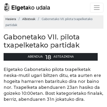
Hasiera
Albisteak
Gabonetako VII. pilota txapelketako
partidak
Gabonetako VII. pilota
txapelketako partidak
18
ABENDUA
ASTEAZKENA
Elgetako Gabonetako pilota txapelketak
neska-mutil ugari biltzen ditu, eta aurten ere
hogeita hamarren batarituko dira nor baino
nor. Txapelketa abenduaren 23an hasiko da
goizeko 10:00etan. Bost kategorietako finalak,
berriz, abenduaren 31n jokatuko dira.