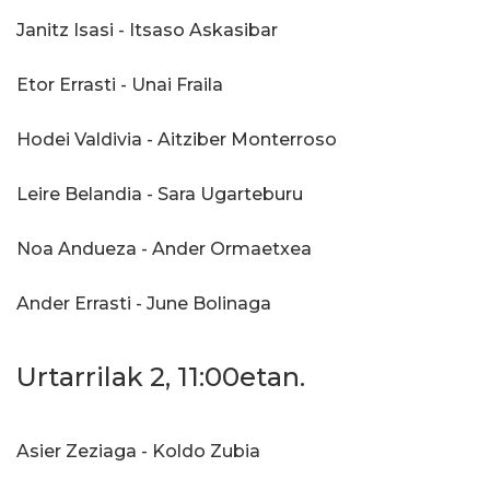
Janitz Isasi - Itsaso Askasibar
Etor Errasti - Unai Fraila
Hodei Valdivia - Aitziber Monterroso
Leire Belandia - Sara Ugarteburu
Noa Andueza - Ander Ormaetxea
Ander Errasti - June Bolinaga
Urtarrilak 2, 11:00etan.
Asier Zeziaga - Koldo Zubia