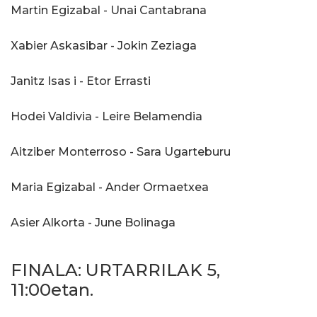
Martin Egizabal - Unai Cantabrana
Xabier Askasibar - Jokin Zeziaga
Janitz Isas i - Etor Errasti
Hodei Valdivia - Leire Belamendia
Aitziber Monterroso - Sara Ugarteburu
Maria Egizabal - Ander Ormaetxea
Asier Alkorta - June Bolinaga
FINALA: URTARRILAK 5,
11:00etan.