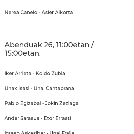
Nerea Canelo - Asier Alkorta
Abenduak 26, 11:00etan /
15:00etan.
Iker Arrieta - Koldo Zubia
Unax Isasi - Unai Cantabrana
Pablo Egizabal - Jokin Zeziaga
Ander Sarasua - Etor Errasti
Itsaso Askasibar - Unai Fraila