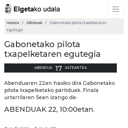
Hasiera
Albisteak
Gabonetako pilota txapelketaren
egutegia
Gabonetako pilota
txapelketaren egutegia
17
ABENDUA
ASTEARTEA
Abenduaren 22an hasiko dira Gabonetako
pilota txapelketako partiduak. Finala
urtarrilaren 5ean izango da-
ABENDUAK 22, 10:00etan.