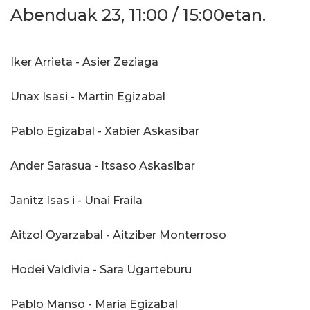
Abenduak 23, 11:00 / 15:00etan.
Iker Arrieta - Asier Zeziaga
Unax Isasi - Martin Egizabal
Pablo Egizabal - Xabier Askasibar
Ander Sarasua - Itsaso Askasibar
Janitz Isas i - Unai Fraila
Aitzol Oyarzabal - Aitziber Monterroso
Hodei Valdivia - Sara Ugarteburu
Pablo Manso - Maria Egizabal