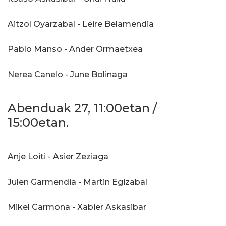
Aitzol Oyarzabal - Leire Belamendia
Pablo Manso - Ander Ormaetxea
Nerea Canelo - June Bolinaga
Abenduak 27, 11:00etan /
15:00etan.
Anje Loiti - Asier Zeziaga
Julen Garmendia - Martin Egizabal
Mikel Carmona - Xabier Askasibar