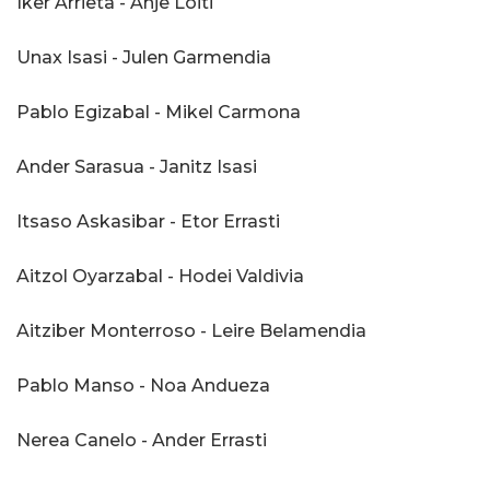
Iker Arrieta - Anje Loiti
Unax Isasi - Julen Garmendia
Pablo Egizabal - Mikel Carmona
Ander Sarasua - Janitz Isasi
Itsaso Askasibar - Etor Errasti
Aitzol Oyarzabal - Hodei Valdivia
Aitziber Monterroso - Leire Belamendia
Pablo Manso - Noa Andueza
Nerea Canelo - Ander Errasti