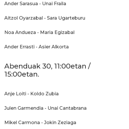
Ander Sarasua - Unai Fraila
Aitzol Oyarzabal - Sara Ugarteburu
Noa Andueza - Maria Egizabal
Ander Errasti - Asier Alkorta
Abenduak 30, 11:00etan /
15:00etan.
Anje Loiti - Koldo Zubia
Julen Garmendia - Unai Cantabrana
Mikel Carmona - Jokin Zeziaga