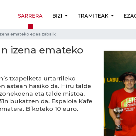
SARRERA
BIZI
TRAMITEAK
EZA
izena emateko epea zabalik
an izena emateko
is txapelketa urtarrileko
n astean hasiko da. Hiru talde
zonekoena eta talde mistoa.
1n bukatzen da. Espaloia Kafe
matera. Bikoteko 10 euro.