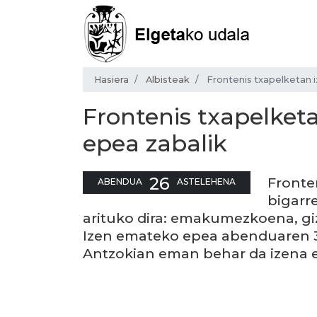
Hasiera
Albisteak
Frontenis txapelketan 
Frontenis txapelket
epea zabalik
26
Fronten
ABENDUA
ASTELEHENA
bigarre
arituko dira: emakumezkoena, gi
Izen emateko epea abenduaren 3
Antzokian eman behar da izena e