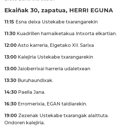
Ekaiñak 30, zapatua, HERRI EGUNA
11:15
Esna deixa Ustekabe txarangarekin
11:30
Kuadrillen hamaiketakua Intxorta elkartian.
12:00
Asto karreria, Elgetako XII. Sarixa
13:00
Kalejiria Ustekabe txarangarekin
13:00
Jaioberrixai harreria udaletxean
13:30
Buruhaundixak.
14:30
Paella Jana.
16:30
Erromerixia, EGAN taldiarekin.
19:00
Zezenak Ustekabe txarangak alaittuta.
Ondoren kalejiria.