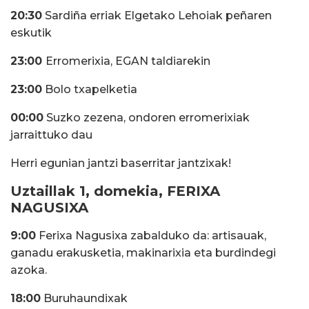
20:30
Sardiña erriak Elgetako Lehoiak peñaren
eskutik
23:00
Erromerixia, EGAN taldiarekin
23:00
Bolo txapelketia
00:00
Suzko zezena, ondoren erromerixiak
jarraittuko dau
Herri egunian jantzi baserritar jantzixak!
Uztaillak 1, domekia, FERIXA
NAGUSIXA
9:00
Ferixa Nagusixa zabalduko da: artisauak,
ganadu erakusketia, makinarixia eta burdindegi
azoka.
18:00
Buruhaundixak