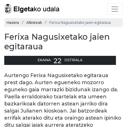
Hasiera
Albisteak
Ferixa Nagusixetako jaien egitaraua
Ferixa Nagusixetako jaien
egitaraua
22
EKAINA
OSTIRALA
Aurtengo Ferixa Nagusixetako egitaraua
prest dago. Aurten egueneko mozorro
eguneko gaia marrazki bizidunak izango da.
Paella erraldoirako txartelak eta umeen
bazkarikoak datorren astean jarriko dira
salgai Julianen kioskoan. Jai batzordeak
errifak aterako ditu eta oraingo astean ipiniko
ditu salgai jaiak aurrera ateratzeko