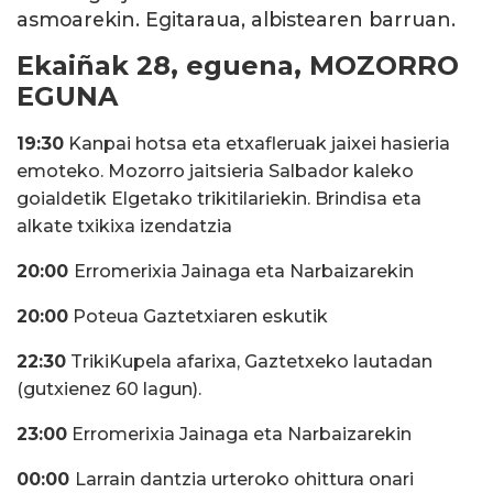
asmoarekin. Egitaraua, albistearen barruan.
Ekaiñak 28, eguena, MOZORRO
EGUNA
19:30
Kanpai hotsa eta etxafleruak jaixei hasieria
emoteko. Mozorro jaitsieria Salbador kaleko
goialdetik Elgetako trikitilariekin. Brindisa eta
alkate txikixa izendatzia
20:00
Erromerixia Jainaga eta Narbaizarekin
20:00
Poteua Gaztetxiaren eskutik
22:30
TrikiKupela afarixa, Gaztetxeko lautadan
(gutxienez 60 lagun).
23:00
Erromerixia Jainaga eta Narbaizarekin
00:00
Larrain dantzia urteroko ohittura onari