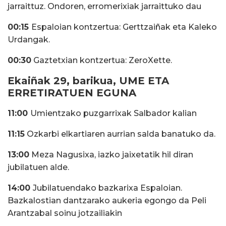
jarraittuz. Ondoren, erromerixiak jarraittuko dau
00:15
Espaloian kontzertua: Gerttzaiñak eta Kaleko
Urdangak.
00:30
Gaztetxian kontzertua: ZeroXette.
Ekaiñak 29, barikua, UME ETA
ERRETIRATUEN EGUNA
11:00
Umientzako puzgarrixak Salbador kalian
11:15
Ozkarbi elkartiaren aurrian salda banatuko da.
13:00
Meza Nagusixa, iazko jaixetatik hil diran
jubilatuen alde.
14:00
Jubilatuendako bazkarixa Espaloian.
Bazkalostian dantzarako aukeria egongo da Peli
Arantzabal soinu jotzailiakin