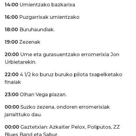
14:00
Umientzako bazkarixa
16:00
Puzgarrixak umientzako
18:00
Buruhaundiak.
19:00
Zezenak
20:00
Ume eta gurasuentzako erromerixia Jon
Urbietarekin.
22:00
4 1/2 ko buruz buruko pilota txapelketako
finalak
23:00
Oihan Vega plazan.
00:00
Suzko zezena, ondoren erromerixiak
jarraittuko dau.
00:00
Gaztetxian: Azkaiter Pelox, Poliputos, ZZ
Blues Band eta Sabur.