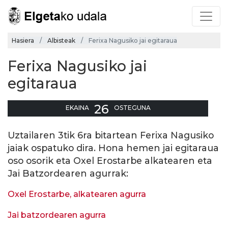
Hasiera
Albisteak
Ferixa Nagusiko jai egitaraua
Ferixa Nagusiko jai
egitaraua
26
EKAINA
OSTEGUNA
Uztailaren 3tik 6ra bitartean Ferixa Nagusiko
jaiak ospatuko dira. Hona hemen jai egitaraua
oso osorik eta Oxel Erostarbe alkatearen eta
Jai Batzordearen agurrak:
Oxel Erostarbe, alkatearen agurra
Jai batzordearen agurra