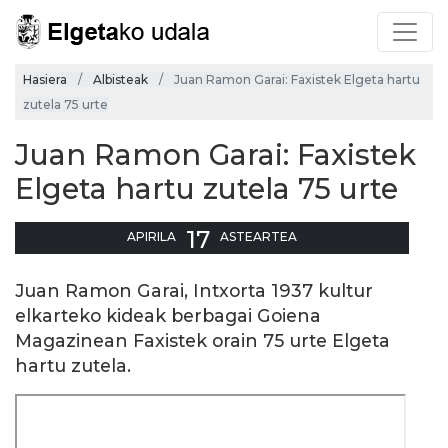
Hasiera
Albisteak
Juan Ramon Garai: Faxistek Elgeta hartu
zutela 75 urte
Juan Ramon Garai: Faxistek
Elgeta hartu zutela 75 urte
17
APIRILA
ASTEARTEA
Juan Ramon Garai, Intxorta 1937 kultur
elkarteko kideak berbagai Goiena
Magazinean Faxistek orain 75 urte Elgeta
hartu zutela.