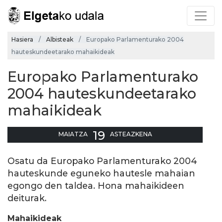
Hasiera
Albisteak
Europako Parlamenturako 2004
hauteskundeetarako mahaikideak
Europako Parlamenturako
2004 hauteskundeetarako
mahaikideak
19
MAIATZA
ASTEAZKENA
Osatu da Europako Parlamenturako 2004
hauteskunde eguneko hautesle mahaian
egongo den taldea. Hona mahaikideen
deiturak.
Mahaikideak