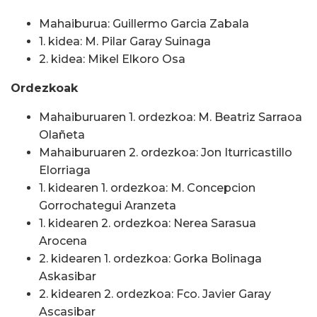
Mahaiburua: Guillermo Garcia Zabala
1. kidea: M. Pilar Garay Suinaga
2. kidea: Mikel Elkoro Osa
Ordezkoak
Mahaiburuaren 1. ordezkoa: M. Beatriz Sarraoa
Olañeta
Mahaiburuaren 2. ordezkoa: Jon Iturricastillo
Elorriaga
1. kidearen 1. ordezkoa: M. Concepcion
Gorrochategui Aranzeta
1. kidearen 2. ordezkoa: Nerea Sarasua
Arocena
2. kidearen 1. ordezkoa: Gorka Bolinaga
Askasibar
2. kidearen 2. ordezkoa: Fco. Javier Garay
Ascasibar