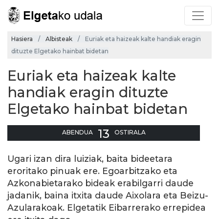
Hasiera
Albisteak
Euriak eta haizeak kalte handiak eragin
dituzte Elgetako hainbat bidetan
Euriak eta haizeak kalte
handiak eragin dituzte
Elgetako hainbat bidetan
13
ABENDUA
OSTIRALA
Ugari izan dira luiziak, baita bideetara
eroritako pinuak ere. Egoarbitzako eta
Azkonabietarako bideak erabilgarri daude
jadanik, baina itxita daude Aixolara eta Beizu-
Azularakoak. Elgetatik Eibarrerako errepidea