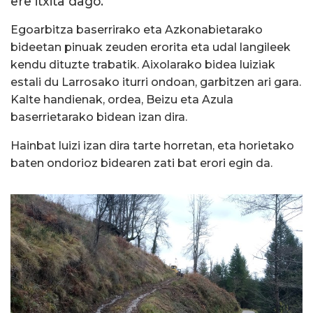
ere itxita dago.
Egoarbitza baserrirako eta Azkonabietarako
bideetan pinuak zeuden erorita eta udal langileek
kendu dituzte trabatik. Aixolarako bidea luiziak
estali du Larrosako iturri ondoan, garbitzen ari gara.
Kalte handienak, ordea, Beizu eta Azula
baserrietarako bidean izan dira.
Hainbat luizi izan dira tarte horretan, eta horietako
baten ondorioz bidearen zati bat erori egin da.