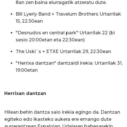
8an zen baina elurragatik atzeratu dute.
Bill Lyerly Band + Travelum Brothers Urtarrilak
15, 22:30ean
"Desnudos en central park" Urtarrilak 22 (bi
sesio 20:00etan eta 22:30ean)
The Uski´s + ETXE Urtarrilak 29, 22:30ean
"Herrixa dantzan" dantzaldi irekia: Urtarrilak 31,
19:00etan
Herrixan dantzan
Hilean behin dantza saio irekia egingo da. Dantzan
egiteko edo ikasteko aukera ere emango dute
aurrerantzean Espaloian. Udalaren babesarekin