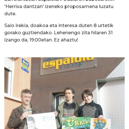
'Herrixa dantzan' izeneko proposamena luzatu
dute.
Saio irekia, doakoa eta interesa duten 8 urtetik
gorako guztiendako. Lehenengo zita hilaren 31
izango da, 19:00etan. Ez ahaztu!