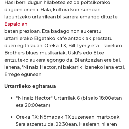
Hasi berri dugun hilabetea ez da poltsikorako
dagoen onena. Hala, kultura kontsumoan
laguntzeko urtarrilean bi sarrera emango dituzte
Espaloian
baten prezioan. Eta badago non aukeratu
urtarrilerako Elgetako kafe antzokiak prestatu
duen egitarauan. Oreka TX, Bill Lyerly eta Travelum
Brothers blues musikariak, Uski's edo Etxe
entzuteko aukera egongo da. Bi antzezlan ere bai,
lehena, 'Ni naiz Hector, ni bakarrik' izeneko lana etzi,
Errege egunean.
Urtarrileko egitaraua
"Ni naiz Hector" Urtarrilak 6 (bi saio 18:00etan
eta 20:00etan)
Oreka TX: Nömadak TX zuzenean: martxoak
5era atzeratu da, 22:30ean. Hasieran, hilaren