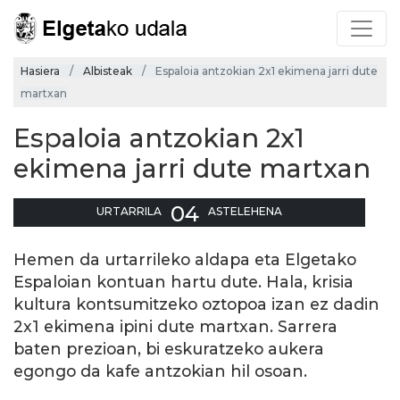
Hasiera
Albisteak
Espaloia antzokian 2x1 ekimena jarri dute
martxan
Espaloia antzokian 2x1
ekimena jarri dute martxan
04
URTARRILA
ASTELEHENA
Hemen da urtarrileko aldapa eta Elgetako
Espaloian kontuan hartu dute. Hala, krisia
kultura kontsumitzeko oztopoa izan ez dadin
2x1 ekimena ipini dute martxan. Sarrera
baten prezioan, bi eskuratzeko aukera
egongo da kafe antzokian hil osoan.